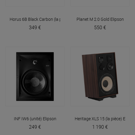
Horus 6B Black Carbon (la paire)
Elipson
Planet M 2.0 Gold
Elipson
349 €
550 €
INF IW6 (unité)
Elipson
Heritage XLS 15 (la pièce)
Elipso
249 €
1 190 €