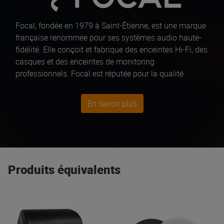
Focal, fondée en 1979 à Saint-Étienne, est une marque
française renommée pour ses systèmes audio haute-
fidélité. Elle conçoit et fabrique des enceintes Hi-Fi, des
casques et des enceintes de monitoring
professionnels. Focal est réputée pour la qualité
sonore exceptionnelle de ses produits, comme les
enceintes Trio6 ST6, Solo6 ST6, ou encore le casque
En savoir plus
Listen Pro, qui s’adressent aux audiophiles et aux
professionnels du son, garantissant une reproduction
sonore précise et immersive. Découvrez les best sellers
Alpha 65 Evo (la pièce)
Produits équivalents