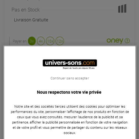
Pas en Stock
Livraison Gratuite
Payer en
3x
4x
10x
12x
Apport initial :
119.67 €
119
,67 €
/ mois
Mensualités :
2
x
119.67 €
Coût de financement :
0 €
TAEG fixe :
0
%
Continuer sans accepter
Garantie
3
ans
Eligible à la Garantie Sérénité
Nous respectons votre vie privée
Enceinte
Notre site et des sociétés tierces utilisent des cookies pour optimiser les
performances du site, personnaliser l’affichage de nos produits en fonction de
Focal Dôme Flat Sat 10 Black est une enceinte passive 2
ceux que vous avez consultés, mesurer l'audience de la publicité et sa
voies compactes HiFi laquée noire. Elle convient pour un
pertinence, afficher la publicité personnalisée en fonction de votre navigation
et de votre profil et vous permettre de partager du contenu sur les réseaux
amplificateur de 25 à 100 Watts (non inclus). Idéale en
sociaux.
Home Cinema. Enceinte vendue à la pièce.