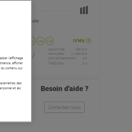
Pas en Stock
Livraison Gratuite
Payer en
3x
4x
10x
12x
Apport initial :
366.00 €
366
,00 €
/
Mensualités :
2
x
366.00 €
liser l’affichage
Coût de financement :
0 €
TAEG fixe :
0
tinence, afficher
%
mois
r du contenu sur
 Paramètres des
Besoin d'aide ?
ersonnel et les
Léo
Contactez-nous