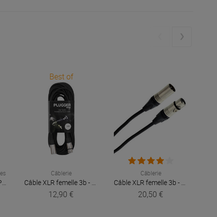
Best of
ues
Câblerie
Câblerie
Acc
Attaches câbles Noir Pack de 10
Plugger
Câble XLR femelle 3b - XLR mâle 3b 10m Easy
Plugger
Câble XLR femelle 3b - XLR mâle 3b 3m Elite
12,90 €
20,50 €