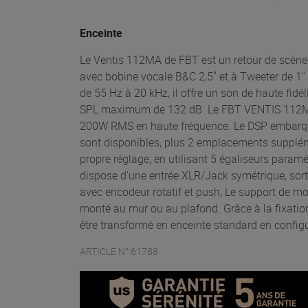
Enceinte
Le Ventis 112MA de FBT est un retour de scène b
avec bobine vocale B&C 2,5" et à Tweeter de 1
de 55 Hz à 20 kHz, il offre un son de haute fidé
SPL maximum de 132 dB. Le FBT VENTIS 112MA
200W RMS en haute fréquence. Le DSP embarqué es
sont disponibles, plus 2 emplacements suppléme
propre réglage, en utilisant 5 égaliseurs pa
dispose d'une entrée XLR/Jack symétrique, sort
avec encodeur rotatif et push, Le support de 
monté au mur ou au plafond. Grâce à la fixatio
être transformé en enceinte standard en configu
ARTICLE N° 61788