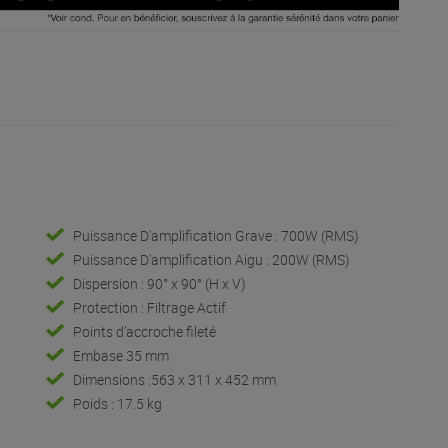
Puissance D'amplification Grave : 700W (RMS)
Puissance D'amplification Aigu : 200W (RMS)
Dispersion : 90° x 90° (H x V)
Protection : Filtrage Actif
Points d’accroche fileté
Embase 35 mm
Dimensions :563 x 311 x 452 mm
Poids : 17.5 kg