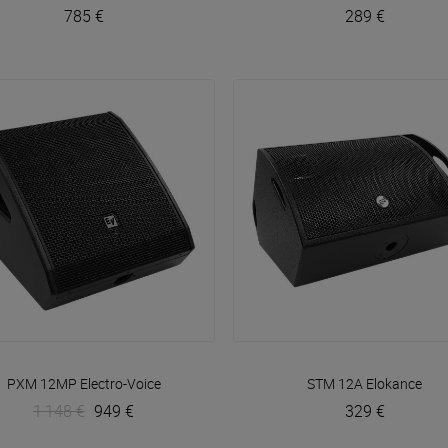
785 €
289 €
VOIR EN DÉTAIL
VOIR EN DÉTAIL
PXM 12MP
Electro-Voice
STM 12A
Elokance
1 148 €
949 €
329 €