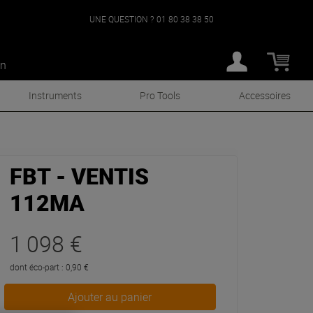
UNE QUESTION ?
01 80 38 38 50
an
Instruments
Pro Tools
Accessoires
FBT - VENTIS
112MA
1 098 €
dont éco-part : 0,90 €
Ajouter au panier