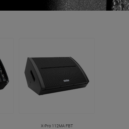
VOIR EN DÉTAIL
X-Pro 112MA
FBT