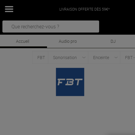
LIVRAISON OFFERTE DÈS 59€*
Accueil
Audio pro
DJ
FBT
Sonorisation
Enceinte
FBT -