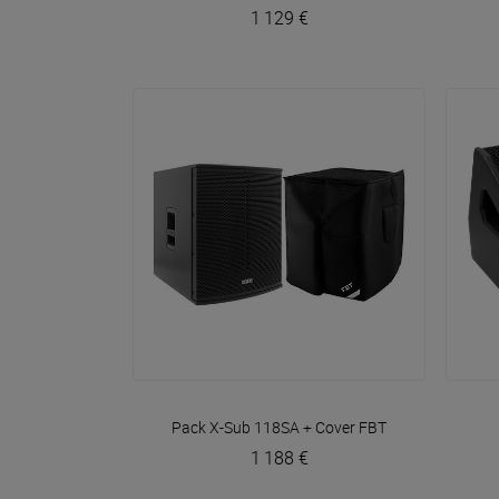
1 129 €
VOIR EN DÉTAIL
Pack X-Sub 118SA + Cover
FBT
1 188 €