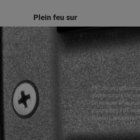
Plein feu sur
FBT conçoit et fabriq
qualité sonore, de la 
On retrouve entre autr
importantes, FBT rép
ProMaxx, enceintes P