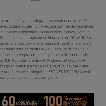
i-amplifié 2 voies, intégrant un woofer coaxial de 12"
" avec bobine vocale 1,7". Avec une gamme de fréquences
lité pour les applications vocales et musicales, avec un
 dispose d'un ampli basse fréquence de 700W RMS +
t à la fois convivial et puissant ; au total, 6 presets
ntaires pour permettre aux utilisateurs de créer leur
ramétriques par emplacement. Le panneau de commande
ie XLR, 2 x volume, entrée RCA stereo, affichage DSP
montage en option permet au FBT VENTIS 112MA d'être
n sur mât en acier intégrée, le FBT VENTIS 112MA peut
ration verticale en quelques gestes.