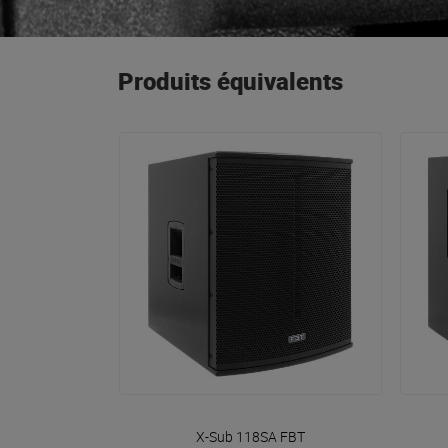
Produits équivalents
VOIR EN DÉTAIL
X-Sub 118SA
FBT