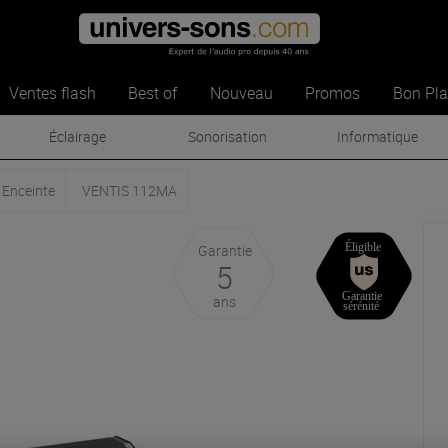
Ventes flash
Best of
Nouveau
Promos
Bon Pl
Éclairage
Sonorisation
Informatique
 Enceinte
VENTIS 112MA
Garantie
5
ans