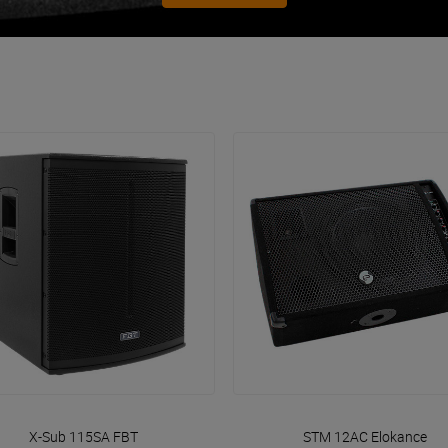
VOIR EN DÉTAIL
VOIR EN DÉTAIL
X-Sub 115SA
FBT
STM 12AC
Elokance