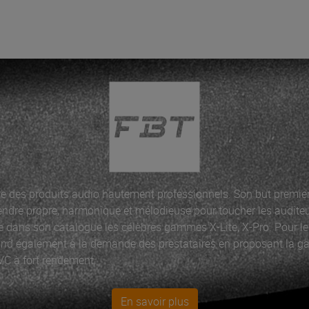
ue des produits audio hautement professionnels. Son but premier 
rendre propre, harmonique et mélodieuse pour toucher les audite
e dans son catalogue les célèbres gammes X-Lite, X-Pro. Pour le
ond également à la demande des prestataires en proposant la 
VC à fort rendement.
En savoir plus