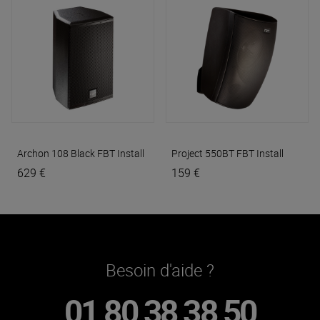
Archon 108 Black
FBT Install
Project 550BT
FBT Install
629 €
159 €
Besoin d'aide ?
01 80 38 38 50