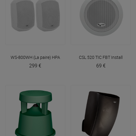
WS-800WH (La paire)
HPA
CSL 520 TIC
FBT Install
299 €
69 €