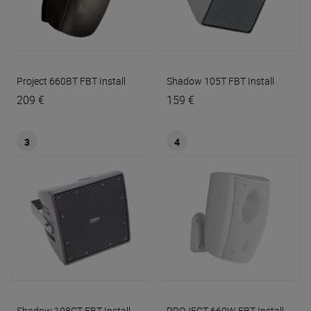
Project 660BT
FBT Install
Shadow 105T
FBT Install
209 €
159 €
3
4
Shadow 108CT
FBT Install
PROJECT 660W
FBT Install