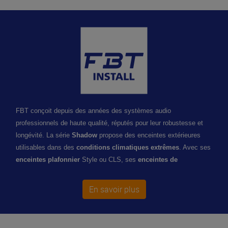
FBT conçoit depuis des années des systèmes audio
professionnels de haute qualité, réputés pour leur robustesse et
longévité. La série
Shadow
propose des enceintes extérieures
utilisables dans des
conditions climatiques extrêmes
. Avec ses
enceintes plafonnier
Style ou CLS, ses
enceintes de
sonorisation
Archon et Project, FBT offre toute une gamme de
produits spécialisés
Public Address
garantissant une parfaite
En savoir plus
intelligibilité de la voix, une couverture large et précise et une
installation facile.