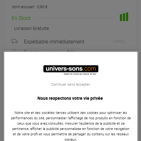
dont éco-part : 0,90 €
En Stock
Livraison Gratuite
Expédiable immédiatement
+infos
Retrait magasin en 24h
à Univers-sons
Payer en
3x
4x
10x
12x
Continuer sans accepter
Apport initial :
43.00 €
43
,00 €
/ mois
Mensualités :
2
x
43.00 €
Coût de financement :
0 €
Nous respectons votre vie privée
TAEG fixe :
0
%
Notre site et des sociétés tierces utilisent des cookies pour optimiser les
performances du site, personnaliser l’affichage de nos produits en fonction de
Seconde Vie :
A partir de 103,20 €
ceux que vous avez consultés, mesurer l'audience de la publicité et sa
pertinence, afficher la publicité personnalisée en fonction de votre navigation
et de votre profil et vous permettre de partager du contenu sur les réseaux
Choisir mon grade
sociaux.