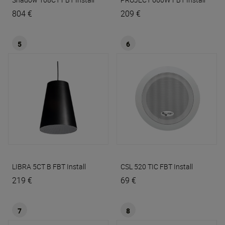
804 €
209 €
5
6
LIBRA 5CT B
FBT Install
CSL 520 TIC
FBT Install
219 €
69 €
7
8