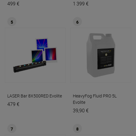
499 €
1 399 €
5
6
LASER Bar 8X500RED
Evolite
HeavyFog Fluid PRO 5L
Evolite
479 €
39,90 €
7
8