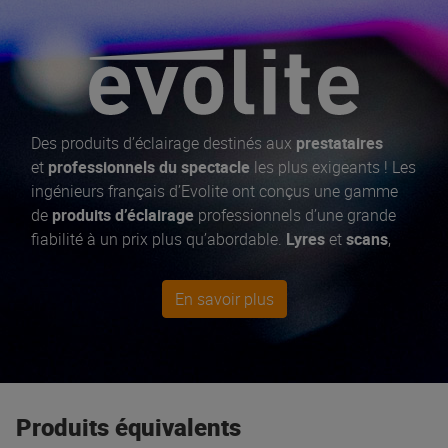
Des produits d’éclairage destinés aux
prestataires
et
professionnels du spectacle
les plus exigeants ! Les
ingénieurs français d’Evolite ont conçus une gamme
de
produits d’éclairage
professionnels d’une grande
fiabilité à un prix plus qu’abordable.
Lyres
et
scans
,
lasers
,
machines à fumée
,
projecteurs
architecturaux
... tous équipés des dernières
En savoir plus
technologies pour des shows lumineux époustouflants
!
Produits équivalents