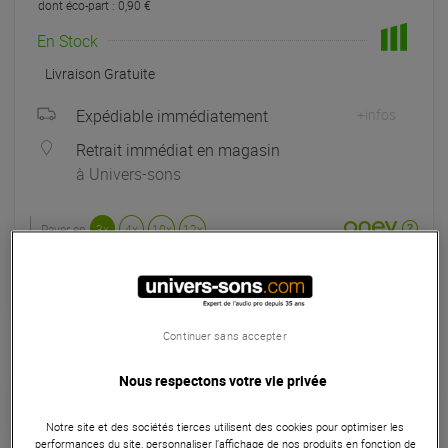
dont éco-part : 0,90 €
En Stock
Livraison Gratuite
Expédiable immédiatement
+infos
Retrait immédiat en magasin
à Univers-sons
Payer en
3x
4x
10x
12x
Apport initial :
133.00 €
133
,00 €
/ mois
Mensualités :
2
x
133.00 €
Coût de financement :
0 €
TAEG fixe :
0
%
Continuer sans accepter
Seconde Vie :
A partir de 299,25 €
Nous respectons votre vie privée
Choisir mon grade
Notre site et des sociétés tierces utilisent des cookies pour optimiser les
performances du site, personnaliser l’affichage de nos produits en fonction de