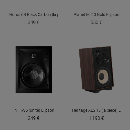
Horus 6B Black Carbon (la paire)
Elipson
Planet M 2.0 Gold
Elipson
349 €
550 €
INF IW6 (unité)
Elipson
Heritage XLS 15 (la pièce)
Elipso
249 €
1 190 €