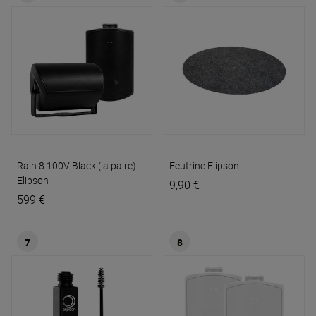
Rain 8 100V Black (la paire)
Feutrine
Elipson
Elipson
9,90 €
599 €
7
8