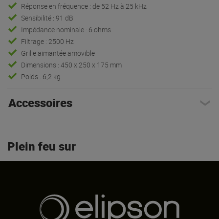
Réponse en fréquence : de 52 Hz à 25 kHz
Sensibilité : 91 dB
Impédance nominale : 6 ohms
Filtrage : 2500 Hz
Grille aimantée amovible
Dimensions : 450 x 250 x 175 mm
Poids : 6,2 kg
Accessoires
Plein feu sur