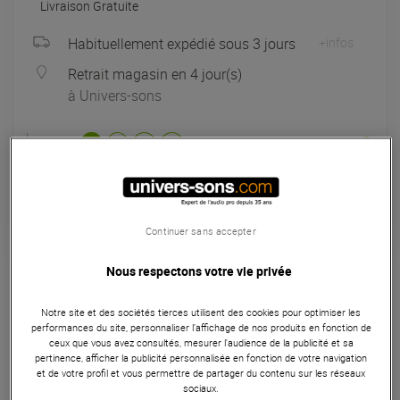
Livraison Gratuite
Habituellement expédié sous 3 jours
+infos
Retrait magasin en 4 jour(s)
à Univers-sons
Payer en
3x
4x
10x
12x
Apport initial :
83.00 €
83
,00 €
/ mois
Mensualités :
2
x
83.00 €
Coût de financement :
0 €
TAEG fixe :
0
%
Continuer sans accepter
Garantie
3
ans
Nous respectons votre vie privée
Eligible à la Garantie Sérénité
Notre site et des sociétés tierces utilisent des cookies pour optimiser les
Enceinte
performances du site, personnaliser l’affichage de nos produits en fonction de
ceux que vous avez consultés, mesurer l'audience de la publicité et sa
L'enceinte centrale Horus 10C Black Carbon est une solution
pertinence, afficher la publicité personnalisée en fonction de votre navigation
audio sophistiquée, idéale pour améliorer l'expérience
et de votre profil et vous permettre de partager du contenu sur les réseaux
sociaux.
sonore de tout système de home cinéma. Dotée de deux