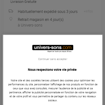
Livraison Gratuite
Habituellement expédié sous 3 jours
+infos
Retrait magasin en 4 jour(s)
à Univers-sons
Payer en
3x
4x
10x
12x
Apport initial :
263.33 €
263
,33 €
/ mois
Mensualités :
2
x
263.33 €
Coût de financement :
0 €
TAEG fixe :
0
%
Continuer sans accepter
Garantie
3
ans
Nous respectons votre vie privée
Eligible à la Garantie Sérénité
Notre site et des sociétés tierces utilisent des cookies pour optimiser les
Enceinte
performances du site, personnaliser l’affichage de nos produits en fonction de
ceux que vous avez consultés, mesurer l'audience de la publicité et sa
L'Elipson Heritage XLS 7 est une paire d'enceintes 2 voies
pertinence, afficher la publicité personnalisée en fonction de votre navigation
et de votre profil et vous permettre de partager du contenu sur les réseaux
compactes mais puissantes, conçues pour les espaces
sociaux.
restreints et les audiophiles exigeants. Dotée d'un châssis