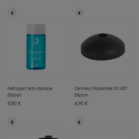
3
4
Nettoyant anti-statique
Centreur Polyamide 33/45T
Elipson
Elipson
9,90 €
4,90 €
5
6