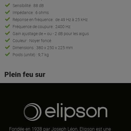
Sensibilité : 88 dB
Impédance : 6 ohms
Réponse en fréquence : de 49 Hz à 25 kHz
Fréquence de coupure : 2400 Hz
Gain ajustage de + ou - 2 dB pour les aigus
Couleur : Noyer foncé
Dimensions : 380 x 250 x 225 mm
Poids (unité) : 9,7 kg
Plein feu sur
Fondée en 1938 par Joseph Léon, Elipson est une