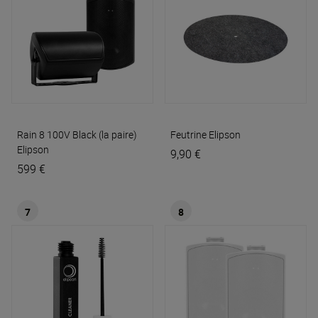
Rain 8 100V Black (la paire)
Feutrine
Elipson
Elipson
9,90 €
599 €
7
8