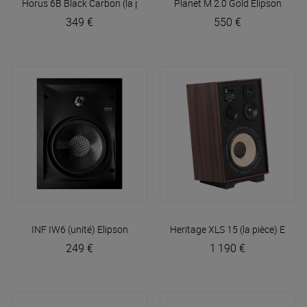
Horus 6B Black Carbon (la paire)
Elipson
Planet M 2.0 Gold
Elipson
349 €
550 €
INF IW6 (unité)
Elipson
Heritage XLS 15 (la pièce)
Elipso
249 €
1 190 €