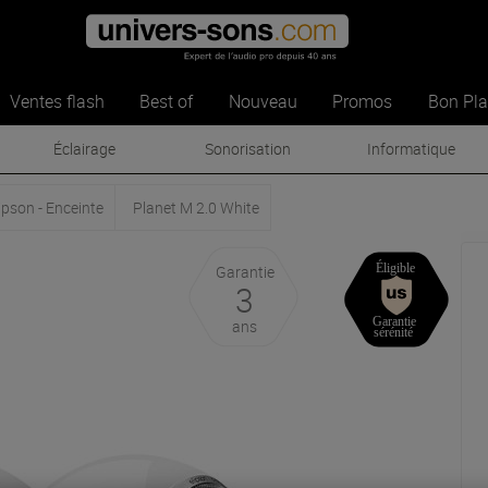
Ventes flash
Best of
Nouveau
Promos
Bon Pl
Éclairage
Sonorisation
Informatique
ipson - Enceinte
Planet M 2.0 White
Garantie
3
ans