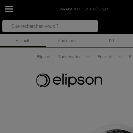
LIVRAISON OFFERTE DÈS 59€*
Accueil
Audio pro
DJ
Elipson
Sonorisation
Enceinte
El