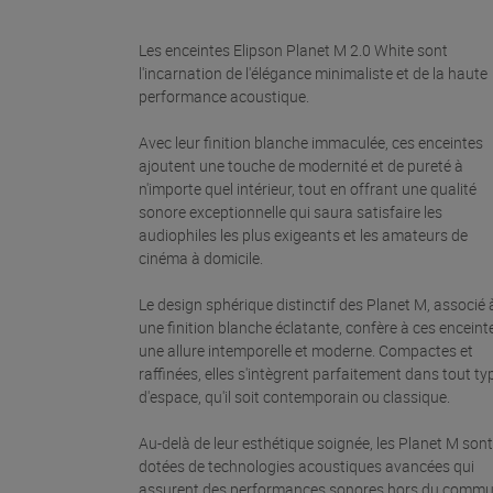
Les enceintes Elipson Planet M 2.0 White sont
l'incarnation de l'élégance minimaliste et de la haute
performance acoustique.
Avec leur finition blanche immaculée, ces enceintes
ajoutent une touche de modernité et de pureté à
n'importe quel intérieur, tout en offrant une qualité
sonore exceptionnelle qui saura satisfaire les
audiophiles les plus exigeants et les amateurs de
cinéma à domicile.
Le design sphérique distinctif des Planet M, associé 
une finition blanche éclatante, confère à ces enceint
une allure intemporelle et moderne. Compactes et
raffinées, elles s'intègrent parfaitement dans tout ty
d'espace, qu'il soit contemporain ou classique.
Au-delà de leur esthétique soignée, les Planet M sont
dotées de technologies acoustiques avancées qui
assurent des performances sonores hors du commu