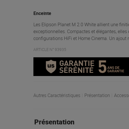
Enceinte
Les Elipson Planet M 2.0 White allient une fin
exceptionnelles. Compactes et élégantes, elles of
configurations HiFi et Home Cinema. Un ajout m
ARTICLE N° 93935
Autres Caractéristiques
|
Présentation
|
Access
Présentation