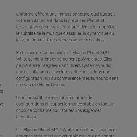
uniforme, offrant une immersion totale, quel que soit
votre emplacement dans la pièce. Les Planet M
délivrent un son riche et équilibré, idéal pour apprécier
la subtilité de la musique classique, la dynamique du
jazz, ou l'intensité des bandes sonores de films.
En termes de connectivité, les Elipson Planet M 2.0
White se montrent extrêmement polyvalentes. Elles
peuvent être intégrées dans divers systèmes audio,
que ce soit comme enceintes principales dans une
configuration HiFi ou comme enceintes surround dans
à
un système Home Cinema.
es
Leur compatibilité avec une multitude de
pe
configurations et leur performance stable en font un
choix de confiance pour toutes vos exigences
acoustiques.
Les Elipson Planet M 2.0 White ne sont pas seulement
n.
des enceintes, mais une véritable œuvre d'art sonore.