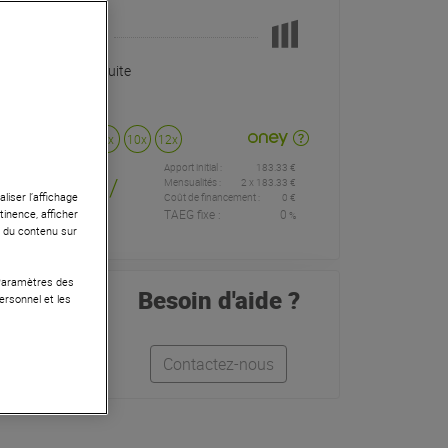
Pas en Stock
Livraison Gratuite
Payer en
3x
4x
10x
12x
Apport initial :
183.33 €
183
,33 €
/
Mensualités :
2
x
183.33 €
liser l’affichage
Coût de financement :
0 €
TAEG fixe :
0
tinence, afficher
%
mois
r du contenu sur
 Paramètres des
Besoin d'aide ?
ersonnel et les
Léo
Contactez-nous