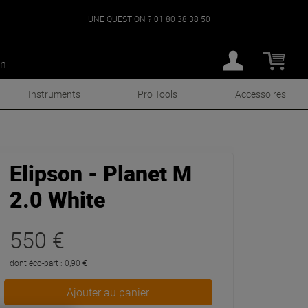
UNE QUESTION ?
01 80 38 38 50
an
Instruments
Pro Tools
Accessoires
Elipson - Planet M
2.0 White
550 €
dont éco-part : 0,90 €
Ajouter au panier