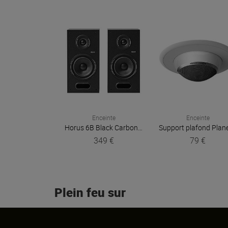
Enceinte
Enceinte
Horus 6B Black Carbon (la paire)
Elipson
349 €
79 €
Plein feu sur