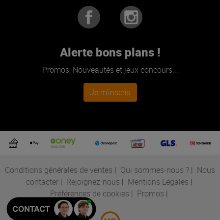
Alerte bons plans !
Promos, Nouveautés et jeux concours...
Je m'inscris
Conditions générales de ventes
|
Qui sommes-nous ?
|
Nous
contacter
|
Rejoignez-nous
|
Mentions Légales
|
Préférences de cookies
|
Promos
|