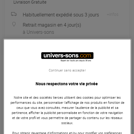
Livraison Gratuite
Habituellement expédié sous 3 jours
+infos
Retrait magasin en 4 jour(s)
à Univers-sons
Garantie
3
ans
Eligible à la Garantie Sérénité
Continuer sans accepter
Enceinte
Nous respectons votre vie privée
L'Elipson Architect In IC4 est une enceinte encastrable au
plafond équipée d'un haut-parleur coaxial 2 voies avec un
Notre site et des sociétés tierces utilisent des cookies pour optimiser les
médium-grave de 100 mm et un tweeter à dôme en soie de
performances du site, personnaliser l’affichage de nos produits en fonction de
19 mm orientable. Elle offre une réponse en fréquence de 85
ceux que vous avez consultés, mesurer l'audience de la publicité et sa
pertinence, afficher la publicité personnalisée en fonction de votre navigation
Hz à 20 kHz, une sensibilité de 84 dB, et supporte jusqu'à
et de votre profil et vous permettre de partager du contenu sur les réseaux
80 W de puissance. La grille aimantée prête à peindre
sociaux.
permet une intégration discrète et esthétique dans n'importe
Pour obtenir davantage d'informations et/ou pour modifier vos préférences,