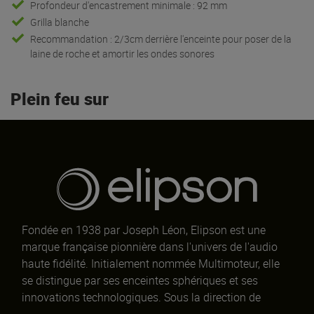
Profondeur d'encastrement minimale : 92 mm
Grilla blanche
Recommandation : 2/3cm derrière l'enceinte pour poser de la
laine de roche et amortir les ondes sonores
Plein feu sur
Fondée en 1938 par Joseph Léon, Elipson est une
marque française pionnière dans l'univers de l'audio
haute fidélité. Initialement nommée Multimoteur, elle
se distingue par ses enceintes sphériques et ses
innovations technologiques. Sous la direction de
Philippe Carré et Eric James depuis 2008, Elipson allie