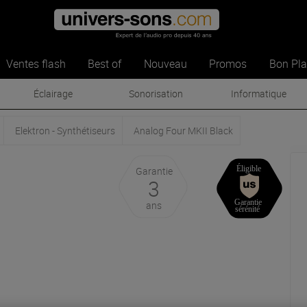
Ventes flash
Best of
Nouveau
Promos
Bon Pl
Éclairage
Sonorisation
Informatique
Elektron - Synthétiseurs
Analog Four MKII Black
Garantie
3
ans