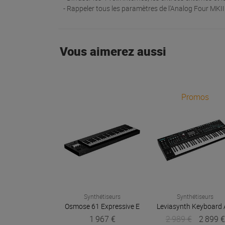
- Rappeler tous les paramètres de l'Analog Four MKI
Vous aimerez aussi
Promos
Synthétiseurs
Synthétiseurs
Osmose 61
Expressive E
Leviasynth Keyboard
1 967 €
2 989 €
2 899 €