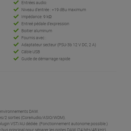
Entrées audio:
Niveau d'entrée : +19 dBu maximum
Impédance: 9 kΩ
Entreé pédale d'expression
Boitier aluminum
Fournis avec :
Adaptateur secteur (PSU-3b 12 V DC, 2 A)
m
Câble USB
Guide de démarrage rapide
s environnements DAW.
ées/2 sorties (CoreAudio/ASIO/WDM).
e plugin VST/AU dédiée. (Fonctionnement autonome possible.)
 le bus principal pour séparer les pistes DAW (24 bits/48 kHz).