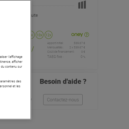
Pas en Stock
Livraison Gratuite
Payer en
3x
4x
10x
12x
Apport initial :
539.67 €
539
,67 €
/
Mensualités :
2
x
539.67 €
Coût de financement :
0 €
TAEG fixe :
0
liser l’affichage
%
mois
tinence, afficher
r du contenu sur
Besoin d'aide ?
 Paramètres des
ersonnel et les
Quentin
Anthony
Contactez-nous