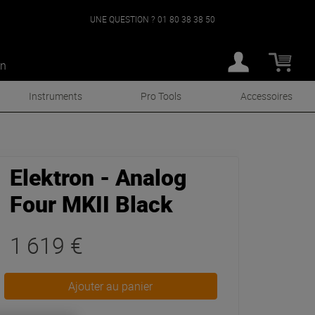
UNE QUESTION ?
01 80 38 38 50
an
Instruments
Pro Tools
Accessoires
Elektron - Analog
Four MKII Black
1 619 €
Ajouter au panier