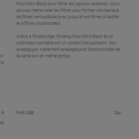
Four MKII Black pour filtrer les signaux externes. Vous
pouvez même relier les filtres pour former une banque
de filtres verrouillable avec jusqu'à huit filtres (4 ladder
et 4 filtres multimodes).
Grâce à l'Overbirdge, l'Analog Four MKII Black et un
ordinateur portable est un combo très puissant. Son
analogique, traitement analogique et fonctionnalité de
on
la carte son en même temps.
 la
6
Port USB
Oui
ui