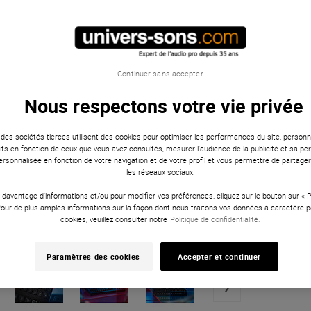
Continuer sans accepter
Nous respectons votre vie privée
 des sociétés tierces utilisent des cookies pour optimiser les performances du site, personna
ts en fonction de ceux que vous avez consultés, mesurer l'audience de la publicité et sa per
 personnalisée en fonction de votre navigation et de votre profil et vous permettre de partage
les réseaux sociaux.
 davantage d'informations et/ou pour modifier vos préférences, cliquez sur le bouton sur «
Pour de plus amples informations sur la façon dont nous traitons vos données à caractère p
cookies, veuillez consulter notre
Politique de confidentialité.
Paramètres des cookies
Accepter et continuer