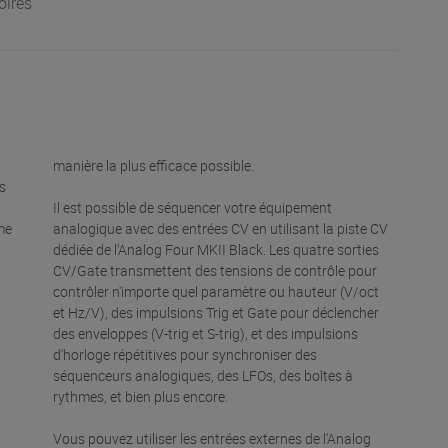
oires
manière la plus efficace possible.
es
Il est possible de séquencer votre équipement
me
analogique avec des entrées CV en utilisant la piste CV
dédiée de l'Analog Four MKII Black. Les quatre sorties
CV/Gate transmettent des tensions de contrôle pour
contrôler n'importe quel paramètre ou hauteur (V/oct
et Hz/V), des impulsions Trig et Gate pour déclencher
des enveloppes (V-trig et S-trig), et des impulsions
d'horloge répétitives pour synchroniser des
séquenceurs analogiques, des LFOs, des boîtes à
.
rythmes, et bien plus encore.
Vous pouvez utiliser les entrées externes de l'Analog