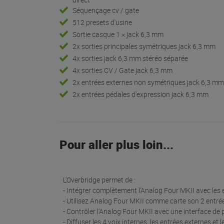
Séquençage cv / gate
512 presets d'usine
Sortie casque 1 × jack 6,3 mm
2x sorties principales symétriques jack 6,3 mm
4x sorties jack 6,3 mm stéréo séparée
4x sorties CV / Gate jack 6,3 mm
2x entrées externes non symétriques jack 6,3 m
2x entrées pédales d'expression jack 6,3 mm
Pour aller plus loin...
L'Overbridge permet de :
- Intégrer complètement l'Analog Four MKII avec le
- Utilisez Analog Four MKII comme carte son 2 entr
- Contrôler l'Analog Four MKII avec une interface d
- Diffuser les 4 voix internes, les entrées externes et