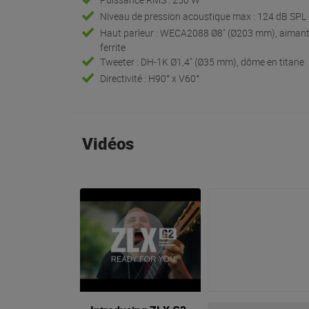
Niveau de pression acoustique max : 124 dB SPL
Haut parleur : WECA2088 Ø8" (Ø203 mm), aiman
ferrite
Tweeter : DH-1K Ø1,4" (Ø35 mm), dôme en titane
Directivité : H90° x V60°
Vidéos