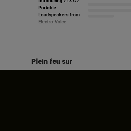
Introducing ZLX G2
Portable
Loudspeakers from
Electro-Voice
29/02/2024
Plein feu sur