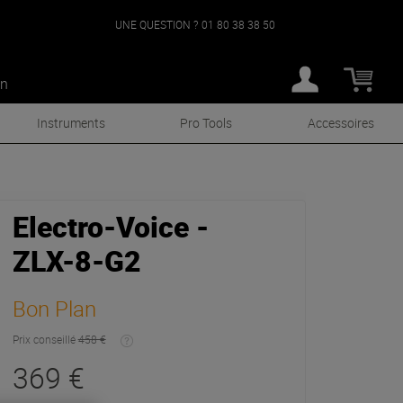
UNE QUESTION ?
01 80 38 38 50
an
Instruments
Pro Tools
Accessoires
Electro-Voice -
ZLX-8-G2
Bon Plan
Prix conseillé
458 €
369 €