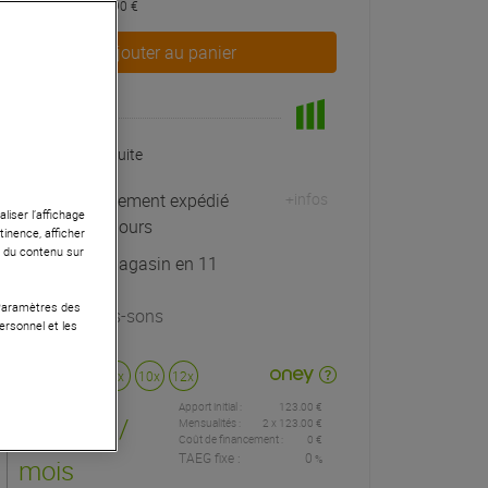
dont éco-part : 0,90 €
Ajouter au panier
En Stock
Livraison Gratuite
Habituellement expédié
+infos
liser l’affichage
sous 10 jours
tinence, afficher
r du contenu sur
Retrait magasin en 11
jour(s)
 Paramètres des
à Univers-sons
ersonnel et les
Payer en
3x
4x
10x
12x
Apport initial :
123.00 €
123
,00 €
/
Mensualités :
2
x
123.00 €
Coût de financement :
0 €
TAEG fixe :
0
%
mois