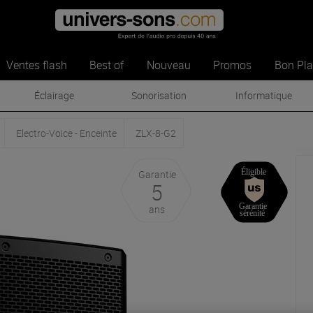
Ventes flash
Best of
Nouveau
Promos
Bon Pl
Éclairage
Sonorisation
Informatique
Electro-Voice - Enceinte
ZLX-8-G2
Garantie
5
ans