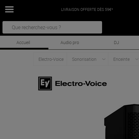
LIVRAISON OFFERTE DÈS 59€*
Accueil
Audio pro
DJ
Electro-Voice
Sonorisation
Enceinte