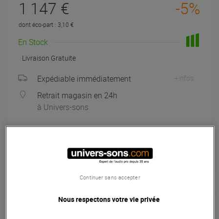
1 147 €
-5%
dont éco-part : 3,10 €
En Stock
Livraison Gratuite
Expédiable immédiatement
+infos
Retrait magasin en 24h
à Univers-sons
Payer en
3x
4x
10x
12x
Apport initial :
382.33 €
382
,33 €
/ mois
Mensualités :
2
x
382.33 €
Coût de financement :
0 €
TAEG fixe :
0
%
Continuer sans accepter
Garantie
3
ans
Nous respectons votre vie privée
Eligible à la Garantie Sérénité