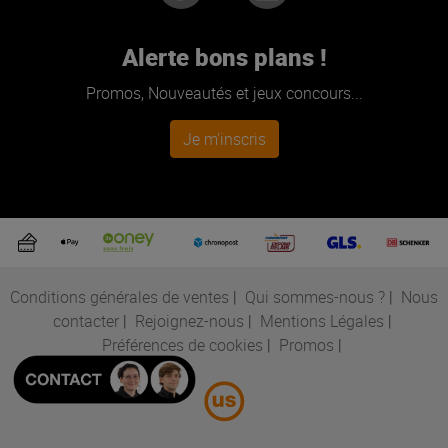
Alerte bons plans !
Promos, Nouveautés et jeux concours...
Je m'inscris
Conditions générales de ventes
|
Qui sommes-nous ?
|
Nous
contacter
|
Rejoignez-nous
|
Mentions Légales
|
Préférences de cookies
|
Promos
|