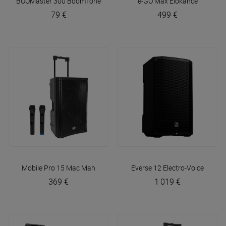
BOOMaster 300
BoomTone DJ
e-GO Max
Elokance
79 €
499 €
Mobile Pro 15
Mac Mah
Everse 12
Electro-Voice
369 €
1 019 €