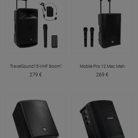
TravelSound15-VHF
BoomTone DJ
Mobile Pro 12
Mac Mah
279 €
269 €