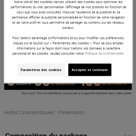
Notre site et des sociétés tierces utilisent des cookies pour optimiser les
Sono portable
performances du site, personnaliser l’affichage de nos produits en fonction de
ceux que vous avez consultés, mesurer l'audience de la publicité et sa
pertinence, afficher la publicité personnalisée en fonction de votre navigation
Electro-Voice Everse 12 + Cover : enceinte portable 12" sur
et de votre profil et vous permettre de partager du contenu sur les réseaux
batterie avec Bluetooth stéréo, DSP intégré et housse
sociaux.
imperméable. Un pack conçu pour la mobilité, les
Pour obtenir davantage d'informations et/ou pour modifier vos préférences,
événements en extérieur et les prestations sans contrainte.
cliquez sur le bouton sur « Paramètres des cookies ». Pour de plus amples
informations sur la façon dont nous traitons vos données à caractère
ARTICLE N° 109830
personnel et les cookies, veuillez consulter notre
Politique de confidentialité.
Paramètres des cookies
Accepter et continuer
Autres Caractéristiques
|
Présentation
Composition du package