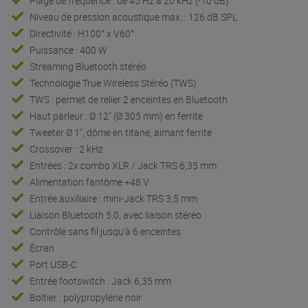
Plage de fréquence : de 45 Hz à 20 kHz (-10 dB)
Niveau de pression acoustique max. : 126 dB SPL
Directivité : H100° x V60°
Puissance : 400 W
Streaming Bluetooth stéréo
Technologie True Wireless Stéréo (TWS)
TWS : permet de relier 2 enceintes en Bluetooth
Haut parleur : Ø 12" (Ø 305 mm) en ferrite
Tweeter Ø 1", dôme en titane, aimant ferrite
Crossover : 2 kHz
Entrées : 2x combo XLR / Jack TRS 6,35 mm
Alimentation fantôme +48 V
Entrée auxiliaire : mini-Jack TRS 3,5 mm
Liaison Bluetooth 5.0, avec liaison stéréo
Contrôle sans fil jusqu'à 6 enceintes
Écran
Port USB-C
Entrée footswitch : Jack 6,35 mm
Boîtier : polypropylène noir