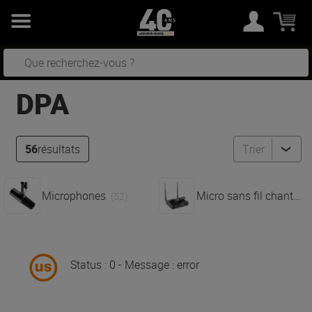
DPA
56
résultats
Trier
Microphones
Micro sans fil chant
(52)
(4)
Status : 0 - Message : error