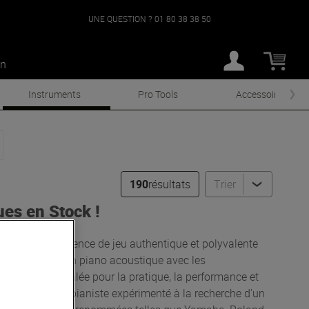
UNE QUESTION ?
01 80 38 38 50
an
Instruments
Pro Tools
Accessoires
190
résultats
Trier
es en Stock !
rant une expérience de jeu authentique et polyvalente
n et le son d'un piano acoustique avec les
yvalence inégalée pour la pratique, la performance et
e piano ou un pianiste expérimenté à la recherche d'un