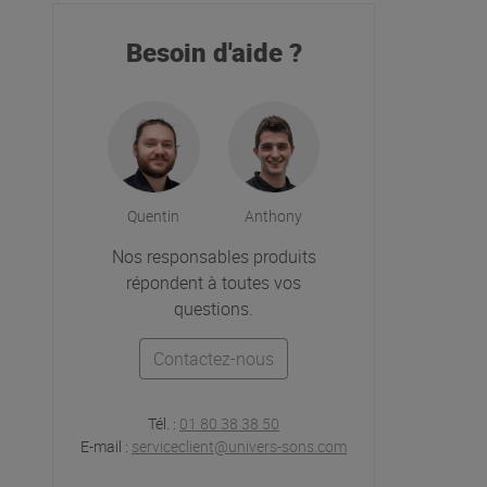
Besoin d'aide ?
Quentin
Anthony
Nos responsables produits
répondent à toutes vos
questions.
Contactez-nous
Tél. :
01 80 38 38 50
E-mail :
serviceclient@univers-sons.com