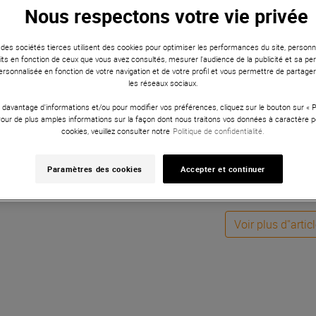
ument portable et performant, notre gamme comprend des modè
Nous respectons votre vie privée
 et Korg, assurant une qualité sonore exceptionnelle et une joua
ent le mieux à vos besoins musicaux sur Univers-Sons.
 des sociétés tierces utilisent des cookies pour optimiser les performances du site, personna
ts en fonction de ceux que vous avez consultés, mesurer l'audience de la publicité et sa per
 personnalisée en fonction de votre navigation et de votre profil et vous permettre de partage
Voir les articles pré
les réseaux sociaux.
 davantage d'informations et/ou pour modifier vos préférences, cliquez sur le bouton sur «
Pour de plus amples informations sur la façon dont nous traitons vos données à caractère p
cookies, veuillez consulter notre
Politique de confidentialité.
Status : 0 - Message : error
Paramètres des cookies
Accepter et continuer
Vous avez vu 20 sur 190 
Voir plus d''artic