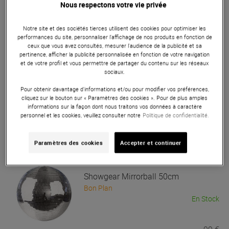
Nous respectons votre vie privée
Showtec
Demi boule à facettes 40 cm
Notre site et des sociétés tierces utilisent des cookies pour optimiser les
En Stock
performances du site, personnaliser l’affichage de nos produits en fonction de
ceux que vous avez consultés, mesurer l'audience de la publicité et sa
pertinence, afficher la publicité personnalisée en fonction de votre navigation
98,50 €
et de votre profil et vous permettre de partager du contenu sur les réseaux
sociaux.
Pour obtenir davantage d'informations et/ou pour modifier vos préférences,
Showtec
Mirrorball 30 cm
cliquez sur le bouton sur « Paramètres des cookies ». Pour de plus amples
informations sur la façon dont nous traitons vos données à caractère
En Stock
personnel et les cookies, veuillez consulter notre
Politique de confidentialité.
Paramètres des cookies
Accepter et continuer
40 €
Showgear
Mirrorball 50cm
Bon Plan
En Stock