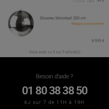
99 €
Conseillé :
138 €
Showtec
Mirrorball 200 cm
Réapprovisionnement
8 999 €
Vous avez vu 5 sur 5 article(s)
Besoin d'aide ?
01 80 38 38 50
6J sur 7 de 11H à 19H