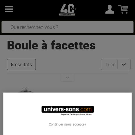
Boule à facettes
5
résultats
Trier
Showtec
Mirrorball 40 cm
Bon Plan
En Stock
Continuer sans accepter
71 €
Conseillé :
87 €