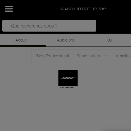
LIVRAISON OFFERTE DÈS 59€*
Accueil
Audio pro
DJ
Bose Professional
Sonorisation
Amplific