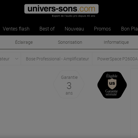
Ventes flash
Best of
Nouveau
Promos
Bon Pl
Éclairage
Sonorisation
Informatique
ateur
Bose Professional - Amplificateur
PowerSpace P2600A
Garantie
3
ans