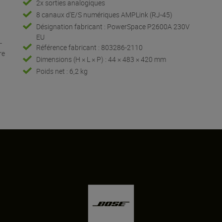
2x sorties analogiques
8 canaux d'E/S numériques AMPLink (RJ-45)
Désignation fabricant : PowerSpace P2600A 230V
EU
-
Référence fabricant : 803286-2110
re
Dimensions (H × L × P) : 44 × 483 × 420 mm
Poids net : 6,2 kg