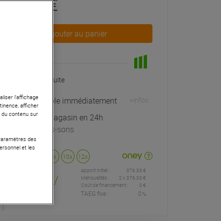
1 129 €
Ajouter au panier
En Stock
Livraison Gratuite
liser l’affichage
Expédiable immédiatement
+infos
tinence, afficher
r du contenu sur
Retrait magasin en 24h
à Univers-sons
 Paramètres des
ersonnel et les
Payer en
3x
4x
10x
12x
Apport initial :
376.33 €
376
,33 €
/
Mensualités :
2
x
376.33 €
Coût de financement :
0 €
TAEG fixe :
0
%
mois