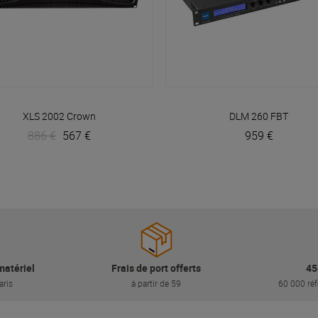
VOIR EN DÉTAIL
VOIR EN DÉTAIL
XLS 2002
Crown
DLM 260
FBT
886 €
567 €
959 €
matériel
Frais de port offerts
45
aris
à partir de 59
60 000 réf