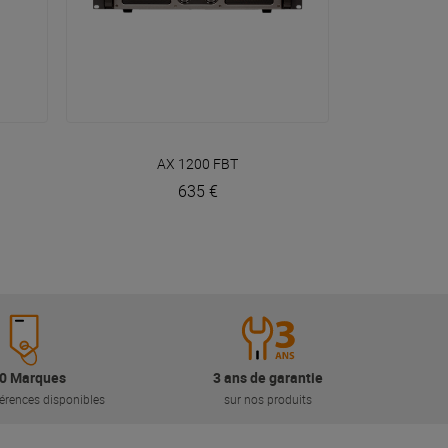
VOIR EN DÉTAIL
AX 1200
FBT
635 €
0 Marques
3 ans de garantie
érences disponibles
sur nos produits