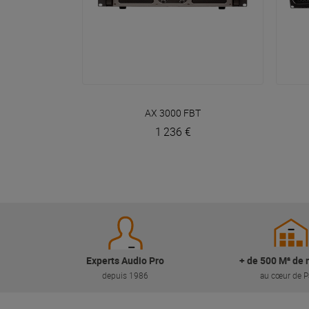
VOIR EN DÉTAIL
AX 3000
FBT
1 236 €
Experts Audio Pro
+ de 500 M² de 
depuis 1986
au cœur de P