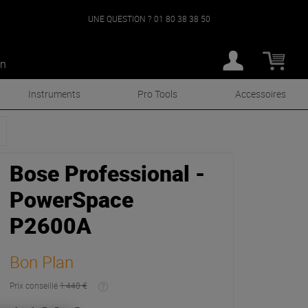
UNE QUESTION ?
01 80 38 38 50
an
Instruments
Pro Tools
Accessoires
Bose Professional -
PowerSpace
P2600A
Bon Plan
Prix conseillé
1 440 €