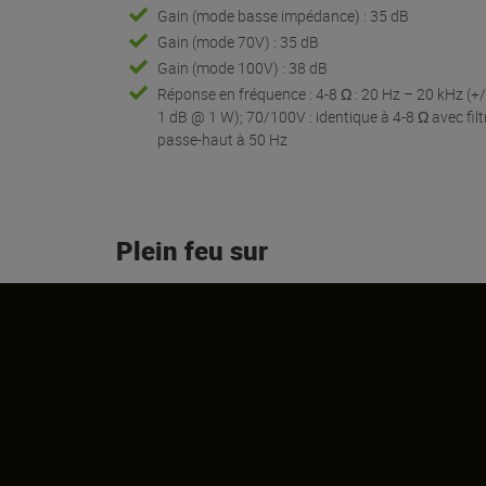
Gain (mode basse impédance) : 35 dB
Gain (mode 70V) : 35 dB
Gain (mode 100V) : 38 dB
Réponse en fréquence : 4-8 Ω : 20 Hz – 20 kHz (+/
1 dB @ 1 W); 70/100V : identique à 4-8 Ω avec filt
passe-haut à 50 Hz
Plein feu sur