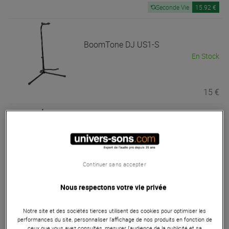
Seconde Vie
15.92 €
BoomTone DJ
US1-S
En Stock
15 €
BoomTone DJ
LT Crank
Best of
En Stock
Continuer sans accepter
119 €
Nous respectons votre vie privée
Notre site et des sociétés tierces utilisent des cookies pour optimiser les
BoomTone DJ
KS 3
performances du site, personnaliser l’affichage de nos produits en fonction de
En Stock
ceux que vous avez consultés, mesurer l'audience de la publicité et sa