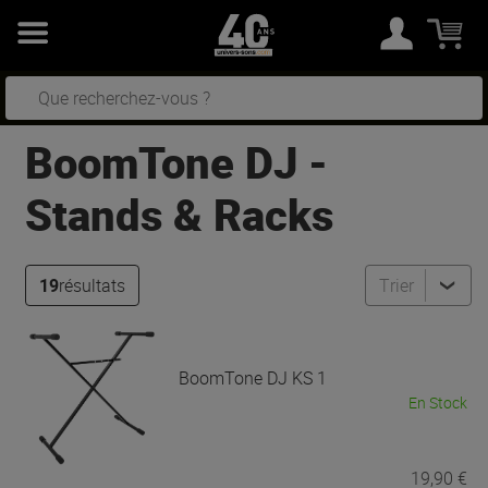
BoomTone DJ
-
Stands & Racks
19
résultats
Trier
BoomTone DJ
KS 1
En Stock
19,90 €