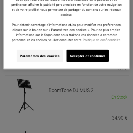
pertinence, afficher la publicité personnalisée en fonction de votre navigation
et de votre profil et vous permettre de partager du contenu sur les réseaux
sociaux.
33 €
Pour obtenir davantage d'informations et/ou pour modifier vos préférences,
cliquez sur le bouton sur « Paramètres des cookies ». Pour de plus amples
informations sur la façon dont nous traitons vos données à caractère
personnel et les cookies, veuillez consulter notre
Politique de confidentialité.
BoomTone DJ
LT1
En Stock
Paramètres des cookies
Accepter et continuer
59 €
BoomTone DJ
MUS 2
En Stock
34,90 €