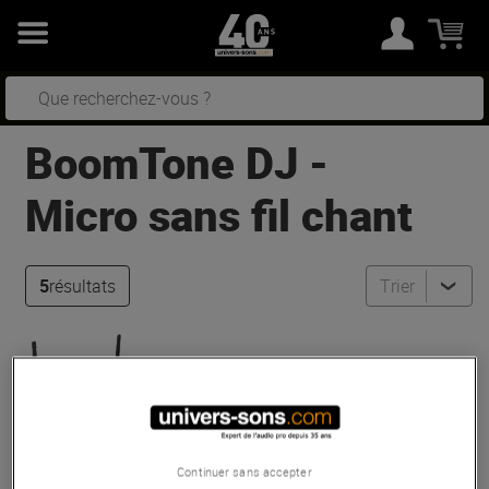
BoomTone DJ
-
Micro sans fil chant
5
résultats
Trier
BoomTone DJ
UHF Duo
En Stock
Continuer sans accepter
69 €