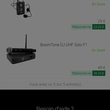
En Stock
29 €
Seconde Vie
23.20 €
BoomTone DJ
UHF Solo F1
En Stock
49 €
Seconde Vie
39.20 €
Vous avez vu 5 sur 5 article(s)
Besoin d'aide ?