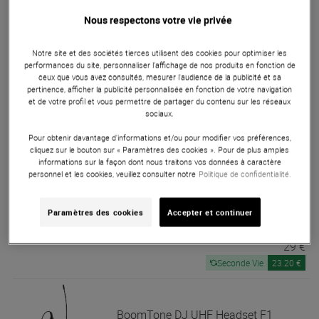
Nous respectons votre vie privée
BoomTone DJ
UHF Solo F2
Notre site et des sociétés tierces utilisent des cookies pour optimiser les
En Stock
performances du site, personnaliser l’affichage de nos produits en fonction de
ceux que vous avez consultés, mesurer l'audience de la publicité et sa
pertinence, afficher la publicité personnalisée en fonction de votre navigation
et de votre profil et vous permettre de partager du contenu sur les réseaux
49 €
sociaux.
Seconde Vie
39.20 €
Pour obtenir davantage d'informations et/ou pour modifier vos préférences,
cliquez sur le bouton sur « Paramètres des cookies ». Pour de plus amples
informations sur la façon dont nous traitons vos données à caractère
personnel et les cookies, veuillez consulter notre
Politique de confidentialité.
BoomTone DJ
UHF Headset F2
En Stock
Paramètres des cookies
Accepter et continuer
29 €
Seconde Vie
23.20 €
BoomTone DJ
UHF Headset F1