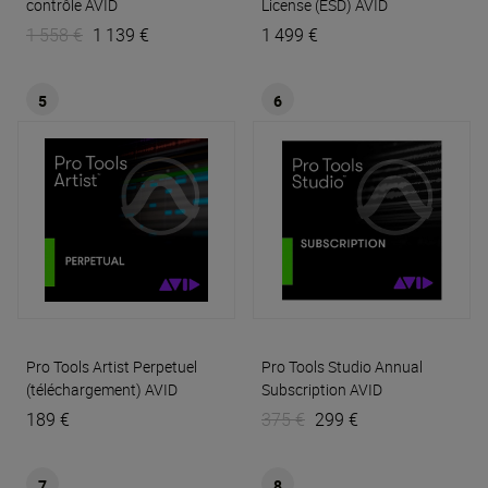
contrôle
AVID
License (ESD)
AVID
1 558 €
1 139 €
1 499 €
5
6
Pro Tools Artist Perpetuel
Pro Tools Studio Annual
(téléchargement)
AVID
Subscription
AVID
189 €
375 €
299 €
7
8