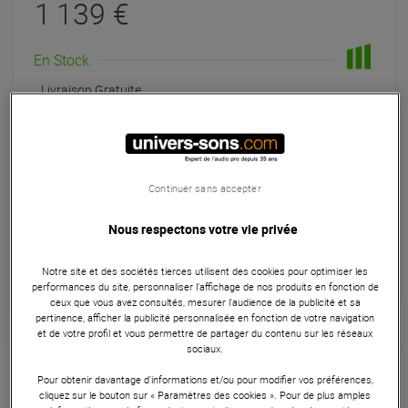
1 139 €
En Stock
Livraison Gratuite
Habituellement expédié sous 24h
+infos
Retrait magasin en 48h
à Univers-sons
Continuer sans accepter
Nous respectons votre vie privée
Payer en
3x
4x
10x
12x
Apport initial :
379.67 €
379
,67 €
/ mois
Mensualités :
2
x
379.67 €
Notre site et des sociétés tierces utilisent des cookies pour optimiser les
Coût de financement :
0 €
performances du site, personnaliser l’affichage de nos produits en fonction de
TAEG fixe :
0
%
ceux que vous avez consultés, mesurer l'audience de la publicité et sa
pertinence, afficher la publicité personnalisée en fonction de votre navigation
et de votre profil et vous permettre de partager du contenu sur les réseaux
Garantie
3
ans
sociaux.
Eligible à la Garantie Sérénité
Pour obtenir davantage d'informations et/ou pour modifier vos préférences,
cliquez sur le bouton sur « Paramètres des cookies ». Pour de plus amples