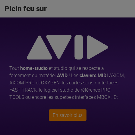
Plein feu sur
Tout
home-studio
et studio qui se respecte a
forcément du matériel
AVID
! Les
claviers MIDI
AXIOM,
AXIOM PRO et OXYGEN, les cartes sons / interfaces
FAST TRACK, le logiciel studio de référence PRO
TOOLS ou encore les superbes interfaces MBOX…Et
pour les DJs, le contrôleur XPONENT et le logiciel
TORQ, nouveaux incontournables de la scène DJ !
En savoir plus