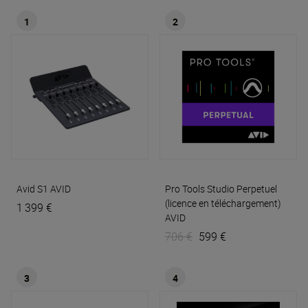
1
2
Avid S1
AVID
Pro Tools Studio Perpetuel
(licence en téléchargement)
1 399 €
AVID
706 €
599 €
3
4