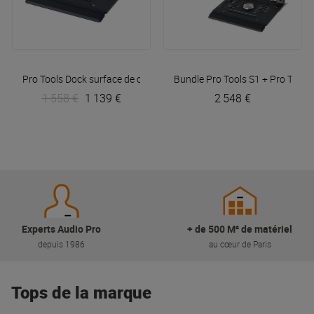
Pro Tools Dock surface de contrôle
Bundle Pro Tools S1 + Pro Tools
AVID
1 558 €
1 139 €
2 548 €
Experts Audio Pro
+ de 500 M² de matériel
depuis 1986
au cœur de Paris
Tops de la marque