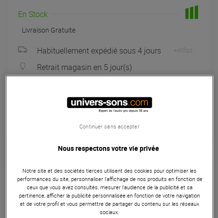
En Stock
Livraison Gratuite
Habituellement expédié sous 4 jours
+infos
Retrait magasin en 5 jour(s)
à Univers-sons
Payer en
3x
4x
10x
12x
Apport initial :
66.33 €
66
,33 €
/ mois
Mensualités :
2
x
66.33 €
Continuer sans accepter
Coût de financement :
0 €
TAEG fixe :
0
%
Nous respectons votre vie privée
Garantie
3
ans
Notre site et des sociétés tierces utilisent des cookies pour optimiser les
performances du site, personnaliser l’affichage de nos produits en fonction de
Platine DJ
ceux que vous avez consultés, mesurer l'audience de la publicité et sa
pertinence, afficher la publicité personnalisée en fonction de votre navigation
et de votre profil et vous permettre de partager du contenu sur les réseaux
L'Audio-Technica AT-XP7/H est une cellule stéréo VM Dual
sociaux.
Magnet, livrée pré-montée sur le porte-cellule AT-HS6BK. La