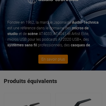
Fondée en 1962, la marque Japonaise
Audio-Technica
est une référence dans le domaine des
micros de
studio
et de
scène
AT4033, AT4041 et Artist Elite,
micros USB pour les podcasts AT2020 USB+, des
systèmes sans fil
professionnels, des
casques de
monitoring série ATH-M
, des
platines vinyles AT-
LP140XP
et
accessoires DJ
. Des développements tels
En savoir plus
que la
technologie anti-RFI Uniguard
, qui préserve les
microphones des interférences WiFi, Bluetooth et
autres sources modernes d'interférences radio,
témoignent de leur engagement à fournir aux
Produits équivalents
musiciens et aux ingénieurs le
son de haute qualité
auquel ils sont habitués.