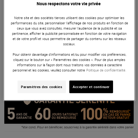
Nous respectons votre vie privée
configurations jusqu’à 9.1.6 et intégrant un DSP de
calibration de pièce, cet équipement transforme chaque
Notre site et des sociétés tierces utilisent des cookies pour optimiser les
session en une expérience sonore d'une précision absolue.
performances du site, personnaliser l’affichage de nos produits en fonction de
Les fonctionnalités telles que le contrôle avancé des haut-
ceux que vous avez consultés, mesurer l'audience de la publicité et sa
pertinence, afficher la publicité personnalisée en fonction de votre navigation
parleurs, le DSP intégré, et la personnalisation grâce à
et de votre profil et vous permettre de partager du contenu sur les réseaux
Sound ID Reference garantissent une adaptation parfaite à
sociaux.
tout environnement acoustique. Robuste, silencieux, et doté
Pour obtenir davantage d'informations et/ou pour modifier vos préférences,
d'une interface utilisateur intuitive, l'ORIA est l'outil ultime
cliquez sur le bouton sur « Paramètres des cookies ». Pour de plus amples
informations sur la façon dont nous traitons vos données à caractère
pour les professionnels cherchant à maîtriser chaque détail
personnel et les cookies, veuillez consulter notre
Politique de confidentialité.
de leur son.
ARTICLE N° 92713
Paramètres des cookies
Accepter et continuer