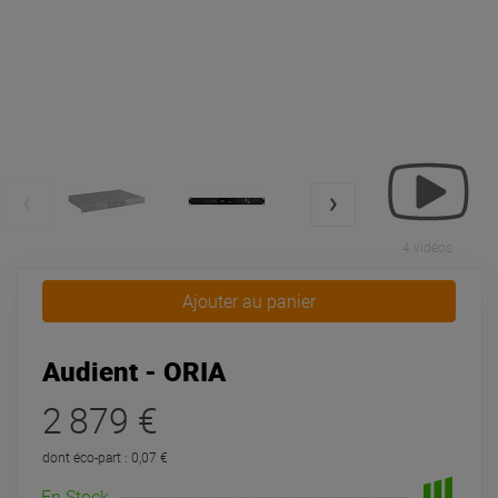
4 vidéos
Ajouter au panier
Audient - ORIA
2 879 €
dont éco-part : 0,07 €
En Stock