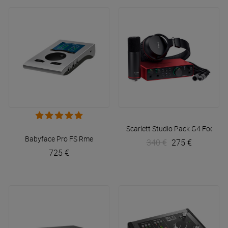
Scarlett Studio Pack G4
Focusri
Babyface Pro FS
Rme
340 €
275 €
725 €