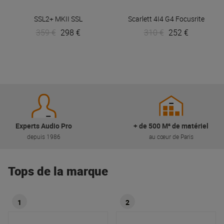
SSL2+ MKII
SSL
Scarlett 4I4 G4
Focusrite
359 €
298 €
310 €
252 €
Experts Audio Pro
+ de 500 M² de matériel
depuis 1986
au cœur de Paris
Tops de la marque
1
2