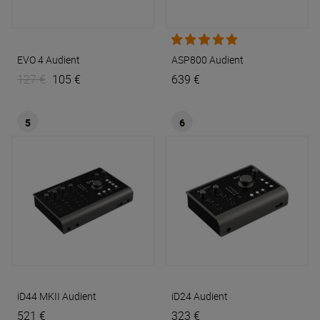
EVO 4
Audient
ASP800
Audient
127 €
105 €
639 €
5
6
iD44 MKII
Audient
iD24
Audient
521 €
323 €