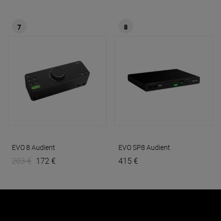
7
8
EVO 8
Audient
EVO SP8
Audient
203 €
172 €
415 €