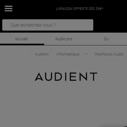
LIVRAISON OFFERTE DÈS 59€*
Accueil
Audio pro
DJ
Audient
Informatique
Interfaces Audio