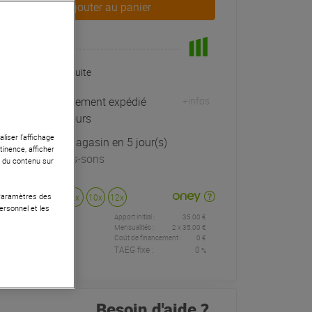
Ajouter au panier
En Stock
Livraison Gratuite
Habituellement expédié
+infos
sous 4 jours
liser l’affichage
Retrait magasin en 5 jour(s)
tinence, afficher
à Univers-sons
r du contenu sur
 Paramètres des
Payer en
3x
4x
10x
12x
ersonnel et les
Apport initial :
35.00 €
35
,00 €
/
Mensualités :
2
x
35.00 €
Coût de financement :
0 €
TAEG fixe :
0
%
mois
Besoin d'aide ?