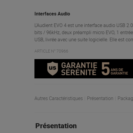
Interfaces Audio
L'Audient EVO 4 est une interface audio USB 2.0 
bits / 96kHz, deux préampli micro EVO, 1 entrée
USB, livrée avec une suite logicielle. Elle est 
ARTICLE N° 70966
Autres Caractéristiques
|
Présentation
|
Packag
Présentation