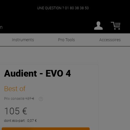
UNE QUESTION ?
01 80 38 38 50
an
Instruments
Pro Tools
Accessoires
Audient - EVO 4
Best of
Prix conseillé
127 €
105 €
dont éco-part : 0,07 €