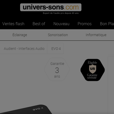
Ventes flash
Best of
Nouveau
Promos
Bon Pl
Éclairage
Sonorisation
Informatique
Audient - Interfaces Audio
EVO 4
Garantie
3
ans