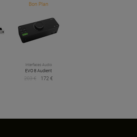
Bon Plan
Interfaces Audio
EVO 8
Audient
203 €
172 €