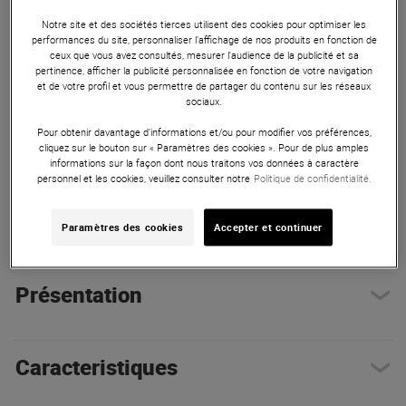
Notre site et des sociétés tierces utilisent des cookies pour optimiser les
performances du site, personnaliser l’affichage de nos produits en fonction de
ceux que vous avez consultés, mesurer l'audience de la publicité et sa
pertinence, afficher la publicité personnalisée en fonction de votre navigation
et de votre profil et vous permettre de partager du contenu sur les réseaux
sociaux.
Pour obtenir davantage d'informations et/ou pour modifier vos préférences,
cliquez sur le bouton sur « Paramètres des cookies ». Pour de plus amples
Autres Caractéristiques
|
Présentation
informations sur la façon dont nous traitons vos données à caractère
personnel et les cookies, veuillez consulter notre
Politique de confidentialité.
Composition du package
Paramètres des cookies
Accepter et continuer
Présentation
Caracteristiques