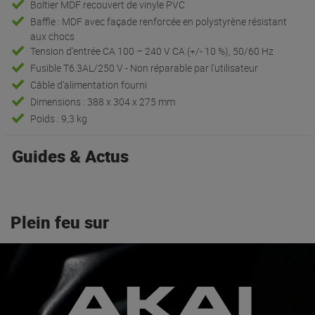
Boîtier MDF recouvert de vinyle PVC
Baffle : MDF avec façade renforcée en polystyrène résistant
aux chocs
Tension d'entrée CA 100 – 240 V CA (+/- 10 %), 50/60 Hz
Fusible T6.3AL/250 V - Non réparable par l'utilisateur
Câble d'alimentation fourni
Dimensions : 388 x 304 x 275 mm
Poids : 9,3 kg
Guides & Actus
Plein feu sur