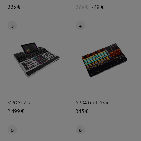
385 €
899 €
749 €
3
4
MPC XL
Akai
APC40 mkII
Akai
2 499 €
345 €
5
6