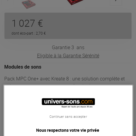
1 027 €
dont éco-part : 2,70 €
Garantie
3
ans
Eligible à la Garantie Sérénité
Modules de sons
Pack MPC One+ avec Kreate 8 : une solution complète et
autonome pour composer, sampler et mixer avec
puissance. La MPC One+ offre un workflow sans ordinateur,
tandis que les enceintes KRK Kreate 8 assurent un rendu
sonore précis et percutant grâce à leur woofer 8" bi-
amplifié.
Continuer sans accepter
ARTICLE N° 110441
Nous respectons votre vie privée