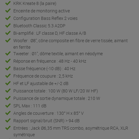
KRK Kreate 8 (la paire)
Enceinte de monitoring active
Configuration Bass Reflex 2 voies
Bluetooth Classic 5.3 A2DP
Bi-amplifié : LF classe D, HF classe A/B
Woofer : Ø8'', cône composite en fibre de verre tissée, aimant
en ferrite
Tweeter : Ø1'', dôme textile, aimant en néodyme
Réponse en fréquence : 48 Hz - 40 kHz
Basse fréquence (-10 dB) : 40 Hz
Fréquence de coupure : 2,5 kHz
HF et LF ajustable de +/-2 dB
Puissance totale : 100 W (80 W LF/20 W HF)
Puissance de sortie dynamique totale : 210 W
SPL Max : 111 dB
Angles de couverture : 130° H x 85° V
Rapport signal/bruit (SNR) > 94 dB
Entrées : Jack Ø6,35 mm TRS combo, asymétrique RCA, XLR
symétrique