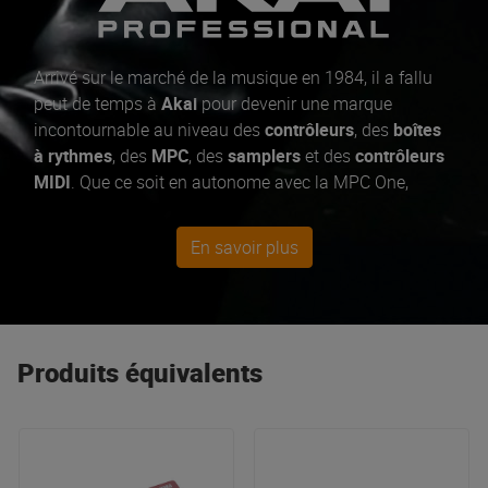
Arrivé sur le marché de la musique en 1984, il a fallu
peut de temps à
Akai
pour devenir une marque
incontournable au niveau des
contrôleurs
, des
boîtes
à rythmes
, des
MPC
, des
samplers
et des
contrôleurs
MIDI
. Que ce soit en autonome avec la MPC One,
Force ou la MPC Live 2, ou branché sur votre
ordinateur pour prendre le contrôle de vos
logiciels
et
En savoir plus
instruments virtuels
avec les MPK Mini,
Akai
Professional
vous permet de faire de la musique où
bon vous semble, de façon
intuitive
et
créative
. Du
plus petit
contrôleur portable
au plus grand
système
de pad
orienté
studio
, Akai Professional a de quoi
Produits équivalents
satisfaire tous les besoins en matière de
contrôleur
MIDI
.