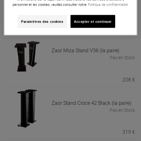
paire)
personnel et les cookies, veuillez consulter notre
Politique de confidentialité.
Pas en Stock
Paramètres des cookies
Accepter et continuer
309 €
Zaor
Miza Stand V36 (la paire)
Pas en Stock
208 €
Zaor
Stand Croce 42 Black (la paire)
Pas en Stock
319 €