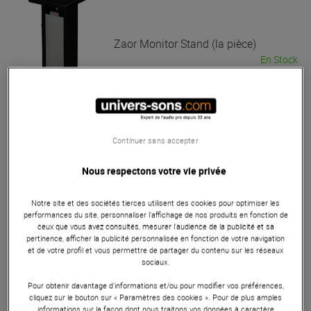
Zaor
Monitor Stand (la pièce)
En Stock
449 €
Continuer sans accepter
Nous respectons votre vie privée
Zaor
Miza Stand V42 (la paire)
Notre site et des sociétés tierces utilisent des cookies pour optimiser les
Pas en Stock
performances du site, personnaliser l’affichage de nos produits en fonction de
ceux que vous avez consultés, mesurer l'audience de la publicité et sa
pertinence, afficher la publicité personnalisée en fonction de votre navigation
et de votre profil et vous permettre de partager du contenu sur les réseaux
229 €
sociaux.
Pour obtenir davantage d'informations et/ou pour modifier vos préférences,
Zaor
Stand Croce 42 Oak Black (la
cliquez sur le bouton sur « Paramètres des cookies ». Pour de plus amples
informations sur la façon dont nous traitons vos données à caractère