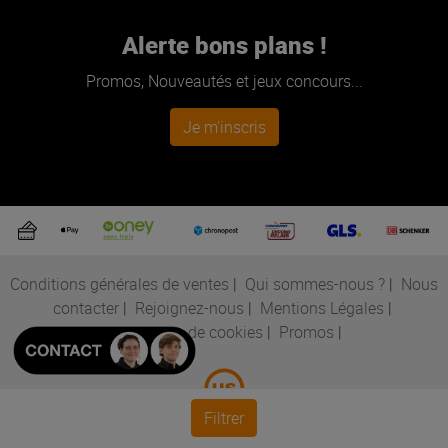
Alerte bons plans !
Promos, Nouveautés et jeux concours...
Je m'inscris
Conditions générales de ventes
|
Qui sommes-nous ?
|
Nous
contacter
|
Rejoignez-nous
|
Mentions Légales
|
Préférences de cookies
|
Promos
|
Filtrer