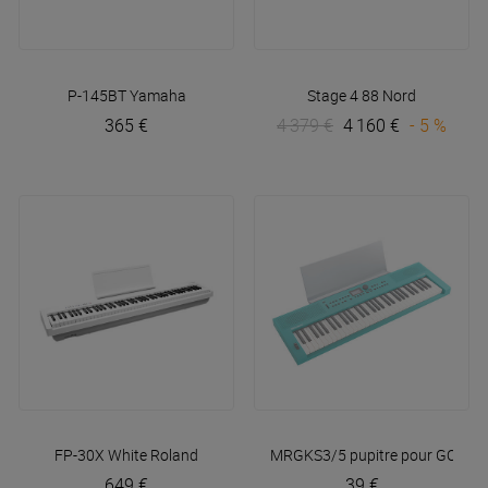
P-145BT
Yamaha
Stage 4 88
Nord
365 €
4 379 €
4 160 €
- 5 %
FP-30X White
Roland
MRGKS3/5 pupitre pour GO:Keys
649 €
39 €