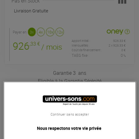
Pas en Stock
Livraison Gratuite
Payer en
3x
4x
10x
12x
Apport initial :
926.33 €
926
,33 €
/ mois
Mensualités :
2
x
926.33 €
Coût de financement :
0 €
TAEG fixe :
0
%
Garantie
3
ans
Eligible à la Garantie Sérénité
Claviers de scène & Pianos
Le Yamaha YC88 est un clavier de scène à 88 touches
lestées à mécanique marteau avec modélisation de circuit
Continuer sans accepter
virtuel, 9 processeurs d'effets et interface audio/midi USB
intégrée. Le Yamaha YC88 réunit tout le caractère des
Nous respectons votre vie privée
orgues combo d'époque et plus encore dans un piano de