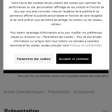
scène compact de 88 touches, idéal pour les concerts. Bien
Notre site et des sociétés tierces utilisent des cookies pour optimiser les
performances du site, personnaliser l’affichage de nos produits en fonction de
que le YC88 ait un caractère vintage, il possède toutes les
ceux que vous avez consultés, mesurer l'audience de la publicité et sa
fonctionnalités et la fiabilité d'un instrument numérique,
pertinence, afficher la publicité personnalisée en fonction de votre navigation
avec de vastes options de personnalisation et l'intégration
et de votre profil et vous permettre de partager du contenu sur les réseaux
sociaux.
audio par ordinateur pour l'enregistrement audio, la lecture
et le contrôle MIDI.
Pour obtenir davantage d'informations et/ou pour modifier vos préférences,
cliquez sur le bouton sur « Paramètres des cookies ». Pour de plus amples
informations sur la façon dont nous traitons vos données à caractère
ARTICLE N° 75251
personnel et les cookies, veuillez consulter notre
Politique de confidentialité.
Paramètres des cookies
Accepter et continuer
Autres Caractéristiques
|
Présentation
|
Accessoires
Présentation