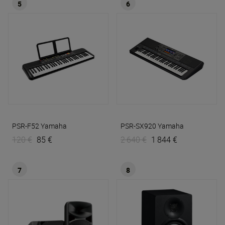
5
6
PSR-F52
Yamaha
PSR-SX920
Yamaha
120 €
85 €
2 640 €
1 844 €
7
8