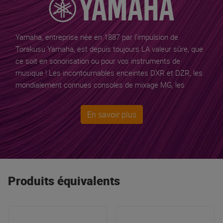
Yamaha, entreprise née en 1887 par l’impulsion de
Torakusu Yamaha
, est depuis toujours LA valeur sûre, que
ce soit en sonorisation ou pour vos instruments de
musique ! Les incontournables enceintes DXR et DZR, les
mondialement connues consoles de mixage MG, les
excellentes sonorisations portables STAGEPAS, les claviers
et pianos numériques, les batteries acoustiques et
En savoir plus
électroniques sont des références incontournables.
Yamaha est le premier fabricant mondial de guitares et le
choix du cœur et de la raison pour les passionnés et les
connaisseurs !
Produits équivalents