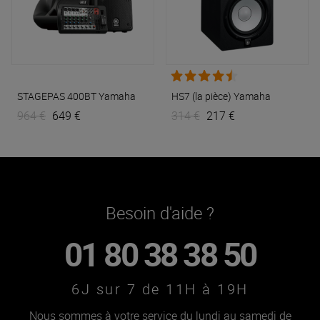
STAGEPAS 400BT
Yamaha
HS7 (la pièce)
Yamaha
964 €
649 €
314 €
217 €
Besoin d'aide ?
01 80 38 38 50
6J sur 7 de 11H à 19H
Nous sommes à votre service du lundi au samedi de