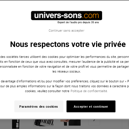
Continuer sans accepter
Nous respectons votre vie privée
 des sociétés tierces utilisent des cookies pour optimiser les performances du site, personna
ts en fonction de ceux que vous avez consultés, mesurer l'audience de la publicité et sa per
 personnalisée en fonction de votre navigation et de votre profil et vous permettre de partage
les réseaux sociaux.
 davantage d'informations et/ou pour modifier vos préférences, cliquez sur le bouton sur «
Pour de plus amples informations sur la façon dont nous traitons vos données à caractère p
cookies, veuillez consulter notre
Politique de confidentialité.
Paramètres des cookies
Accepter et continuer