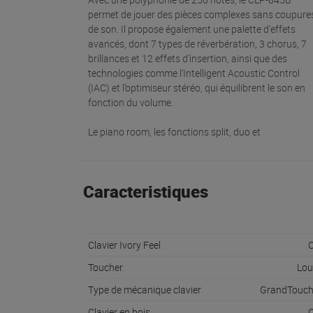
permet de jouer des pièces complexes sans coupure
de son. Il propose également une palette d’effets
avancés, dont 7 types de réverbération, 3 chorus, 7
brillances et 12 effets d’insertion, ainsi que des
technologies comme l’Intelligent Acoustic Control
(IAC) et l’optimiseur stéréo, qui équilibrent le son en
fonction du volume.
Le piano room, les fonctions split, duo et
Caracteristiques
Clavier Ivory Feel
O
Toucher
Lou
Type de mécanique clavier
GrandTouch
Clavier en bois
O