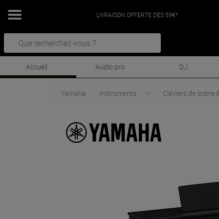
LIVRAISON OFFERTE DÈS 59€*
Accueil
Audio pro
DJ
Yamaha
Instruments
Claviers de scène 