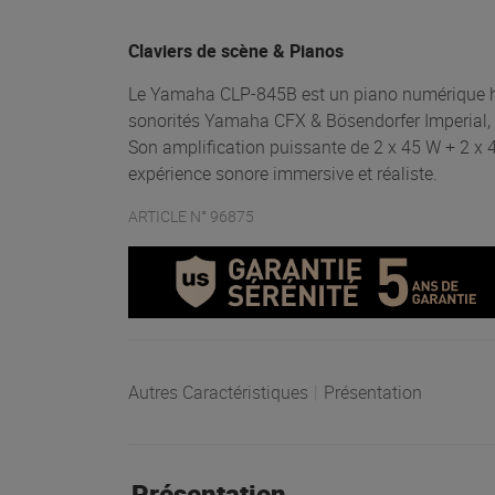
Claviers de scène & Pianos
Le Yamaha CLP-845B est un piano numérique h
sonorités Yamaha CFX & Bösendorfer Imperial, p
Son amplification puissante de 2 x 45 W + 2 x 
expérience sonore immersive et réaliste.
ARTICLE N° 96875
Autres Caractéristiques
|
Présentation
Présentation