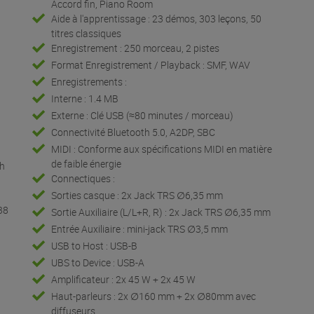
Accord fin, Piano Room
Aide à l'apprentissage : 23 démos, 303 leçons, 50
titres classiques
Enregistrement : 250 morceau, 2 pistes
Format Enregistrement / Playback : SMF, WAV
Enregistrements :
Interne : 1.4 MB
Externe : Clé USB (≈80 minutes / morceau)
Connectivité Bluetooth 5.0, A2DP, SBC
MIDI : Conforme aux spécifications MIDI en matière
de faible énergie
ch
Connectiques :
Sorties casque : 2x Jack TRS ∅6,35 mm
38
Sortie Auxiliaire (L/L+R, R) : 2x Jack TRS ∅6,35 mm
Entrée Auxiliaire : mini-jack TRS ∅3,5 mm
USB to Host : USB-B
UBS to Device : USB-A
Amplificateur : 2x 45 W + 2x 45 W
Haut-parleurs : 2x ∅160 mm + 2x ∅80mm avec
diffuseurs