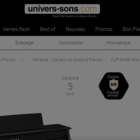
Ventes flash
Best of
Nouveau
Promos
Bon Pl
Éclairage
Sonorisation
Informatique
& Pianos
Yamaha - Claviers de scène & Pianos
CLP-845B Blac
Garantie
5
ans