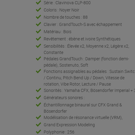
Série : Clavinova CLP-800
Coloris : Noyer Noir
Nombre de touches : 88
Clavier : GrandTouch-S avec échappement
Matériau : Bois
Revêtement : ébène et ivoire Synthétiques
Sensibilités : Élevée x2, Moyenne x2, Légère x2,
Constante
Pédales GrandTouch : Damper (fonction demi-
pédale), Sostenuto, Soft
Fonctions assignables au pédales : Sustain Swit
/ Continu, Pitch Bend Up / Down, Vitesse de
rotation, Vibe Rotor, Lecture / Pause
Sonorités : Yamaha CFX, Bösendorfer Imperial + 
Générateurs sonores :
Échantillonnage binaural sur CFX Grand &
Bösendorfer
Modélisation de résonance virtuelle (VRM),
Grand Expression Modeling
Polyphonie : 256