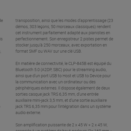
de
transposition, ainsi que les modes d’apprentissage (23
démos, 303 leçons, 50 morceaux classiques) rendent
cet instrument parfaitement adapté aux pianistes en
is
perfectionnement. Son enregistreur 2 pistes permet de
stocker jusqu’à 250 morceaux, avec exportation en
,
format SMF ou WAV sur une clé USB.
En matière de connectivité, le CLP-845B est équipé du
Bluetooth 5.0 (A2DP, SBC) pour le streaming audio,
ainsi que d’un port USB to Host et USB to Device pour
la communication avec un ordinateur ou des
périphériques externes. Il dispose également de deux
sorties casque jack TRS 6,35 mm, d’une entrée
auxiliaire mini-jack 3,5 mm, et d’une sortie auxiliaire
)
jack TRS 6,35 mm pour l’intégration dans un système
audio externe.
Son amplification puissante de 2 x 45 W + 2 x 45 W,
associée à un système de haut-parleurs (2x 160 mm +