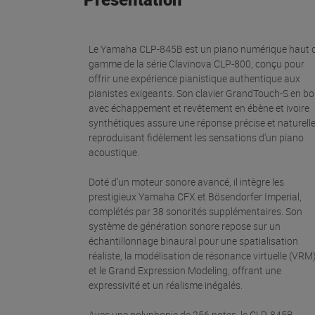
Le Yamaha CLP-845B est un piano numérique haut 
gamme de la série Clavinova CLP-800, conçu pour
offrir une expérience pianistique authentique aux
pianistes exigeants. Son clavier GrandTouch-S en bo
avec échappement et revêtement en ébène et ivoire
synthétiques assure une réponse précise et naturelle
reproduisant fidèlement les sensations d’un piano
acoustique.
Doté d’un moteur sonore avancé, il intègre les
prestigieux Yamaha CFX et Bösendorfer Imperial,
complétés par 38 sonorités supplémentaires. Son
système de génération sonore repose sur un
échantillonnage binaural pour une spatialisation
réaliste, la modélisation de résonance virtuelle (VRM
et le Grand Expression Modeling, offrant une
expressivité et un réalisme inégalés.
Avec une polyphonie de 256 notes, le CLP-845B