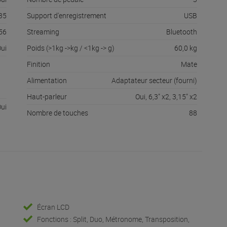
35
Support d'enregistrement
USB
56
Streaming
Bluetooth
ui
Poids (>1kg ->kg / <1kg -> g)
60,0 kg
Finition
Mate
Alimentation
Adaptateur secteur (fourni)
Haut-parleur
Oui, 6,3" x2, 3,15" x2
ui
Nombre de touches
88
Écran LCD
Fonctions : Split, Duo, Métronome, Transposition,