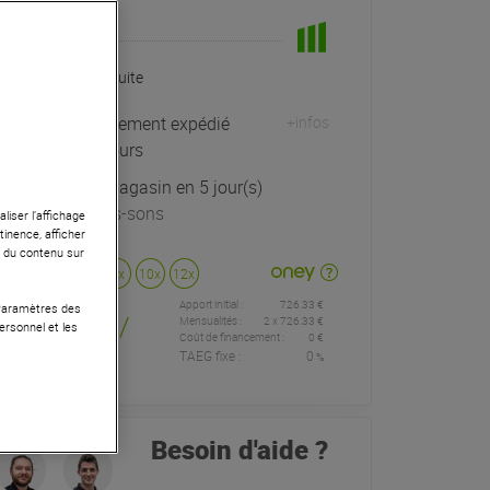
En Stock
Livraison Gratuite
Habituellement expédié
+infos
sous 4 jours
Retrait magasin en 5 jour(s)
à Univers-sons
liser l’affichage
tinence, afficher
r du contenu sur
Payer en
3x
4x
10x
12x
Apport initial :
726.33 €
726
 Paramètres des
,33 €
/
Mensualités :
2
x
726.33 €
ersonnel et les
Coût de financement :
0 €
TAEG fixe :
0
%
mois
Besoin d'aide ?