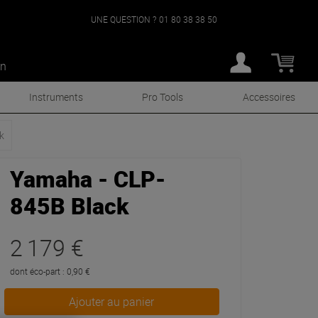
UNE QUESTION ?
01 80 38 38 50
an
Instruments
Pro Tools
Accessoires
k
Yamaha - CLP-
845B Black
2 179 €
dont éco-part : 0,90 €
Ajouter au panier