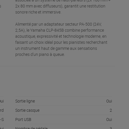
s
2x 80 mm avec diffuseurs), garantit une restitution
sonore riche et immersive.
Alimenté par un adaptateur secteur PA-500 (24V,
2,5A), le Yamaha CLP-845B combine performance
acoustique, expressivité et technologie moderne, en
faisant un choix idéal pour les pianistes recherchant
un instrument haut de gamme aux sensations
proches d’un piano à queue.
ui
Sortie ligne
Oui
rd
Sortie casque
2
-S
Port USB
Oui
ui
Nombre de pédale
3