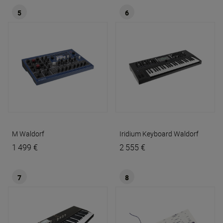
5
6
M
Waldorf
Iridium Keyboard
Waldorf
1 499 €
2 555 €
7
8