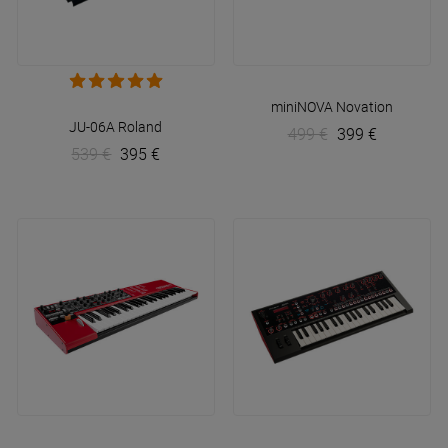
miniNOVA
Novation
JU-06A
Roland
499 €
399 €
539 €
395 €
Lead A1
Nord
JD-Xi
Roland