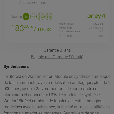
Payer en
3x
4x
10x
12x
Apport initial :
183.00 €
183
,00 €
/ mois
Mensualités :
2
x
183.00 €
Coût de financement :
0 €
TAEG fixe :
0
%
Garantie
3
ans
Eligible à la Garantie Sérénité
Synthétiseurs
Le Blofeld de Waldorf est un Module de synthèse numérique
de taille compacte, avec modélisation analogique, plus de 1
000 sons, jusqu'à 25 voix, boutons de commande en
aluminium et connecteur USB. Le module de synthèse
Waldorf Blofeld combine de fabuleux circuits analogiques
modélisés avec la puissance, la facilité et l'accessibilité des
fonctions numériques modernes. Ses milliers de sons