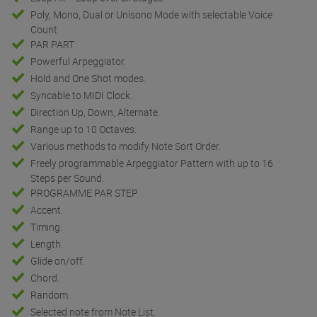
Poly, Mono, Dual or Unisono Mode with selectable Voice
Count
PAR PART
Powerful Arpeggiator.
Hold and One Shot modes.
Syncable to MIDI Clock.
Direction Up, Down, Alternate.
Range up to 10 Octaves.
Various methods to modify Note Sort Order.
Freely programmable Arpeggiator Pattern with up to 16
Steps per Sound.
PROGRAMME PAR STEP
Accent.
Timing.
Length.
Glide on/off.
Chord.
Random.
Selected note from Note List.
1 Effect slot per part – a 2nd Effect slot globally for all parts.