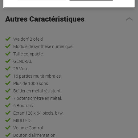
Autres Caractéristiques
Waldorf Blofeld
Module de synthèse numérique
Taille compacte.
GÉNÉRAL
25 Voix.
16 parties multitimbrales.
Plus de 1000 sons.
Boîtier en métal résistant.
7 potentiomètre en métal.
5 Boutons.
Écran 128 x 64 pixels, b/w.
MIDI LED.
Volume Control.
Bouton d'alimentation.
Sortie stéréo.