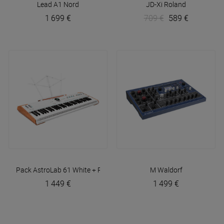
1 699 €
709 €
589 €
Pack AstroLab 61 White + Porte partition
Arturia
M
Waldorf
1 449 €
1 499 €