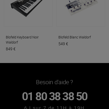
Blofeld Keyboard Noir
Blofeld Blanc
Waldorf
Waldorf
549 €
849 €
Besoin d'aide ?
01 80 38 38 50
6J sur 7 de 11H à 19H