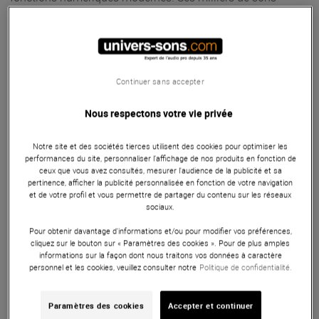
entièrement modifiables, vous donnent accès à la création
d'une vaste gamme de tonalités et de textures, dont la seule
limite est votre imagination. Le Blofeld bénéficie d'une
Continuer sans accepter
connectivité USB, très utile pour les fonctions d'édition et de
gestion.
Nous respectons votre vie privée
ARTICLE N° 57752
Notre site et des sociétés tierces utilisent des cookies pour optimiser les
performances du site, personnaliser l’affichage de nos produits en fonction de
ceux que vous avez consultés, mesurer l'audience de la publicité et sa
pertinence, afficher la publicité personnalisée en fonction de votre navigation
et de votre profil et vous permettre de partager du contenu sur les réseaux
sociaux.
Pour obtenir davantage d'informations et/ou pour modifier vos préférences,
cliquez sur le bouton sur « Paramètres des cookies ». Pour de plus amples
informations sur la façon dont nous traitons vos données à caractère
personnel et les cookies, veuillez consulter notre
Politique de confidentialité.
Autres Caractéristiques
Paramètres des cookies
Accepter et continuer
Caracteristiques