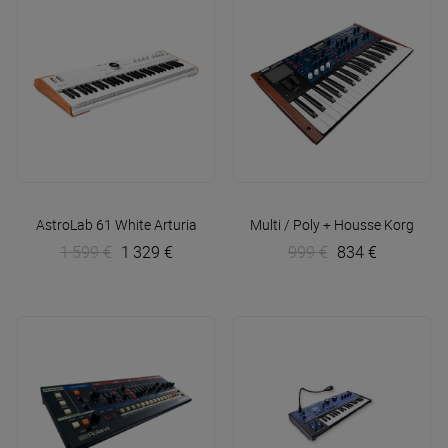
AstroLab 61 White
Arturia
Multi / Poly + Housse
Korg
1 599 €
1 329 €
999 €
834 €