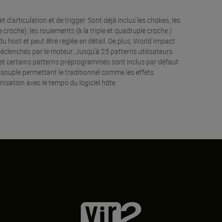
articulation et de trigger. Sont déjà inclus les chokes, les
ple croche), les roulements (à la triple et quadruple croche.)
 host et peut être réglée en détail. De plus, World Impact
éclenchés par le moteur. Jusqu’à 25 patterns utilisateurs
t certains patterns préprogrammés sont inclus par défaut
 souple permettant le traditionnel comme les effets
nisation avec le tempo du logiciel hôte.