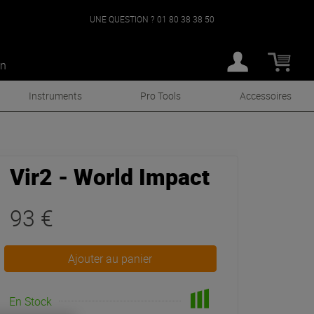
UNE QUESTION ?
01 80 38 38 50
an
Instruments
Pro Tools
Accessoires
Vir2 - World Impact
93 €
Ajouter au panier
En Stock