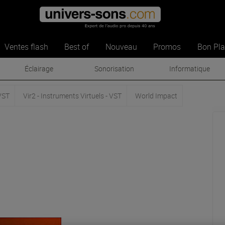
Ventes flash
Best of
Nouveau
Promos
Bon Pl
Éclairage
Sonorisation
Informatique
VST
Vir2 - Instruments Virtuels - VST
World Impact