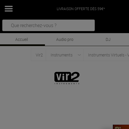
LIVRAISON OFFERTE DÈS 59€*
Accueil
Audio pro
DJ
Vir2
Instruments
Instruments Virtuels - 