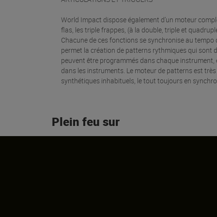
World Impact dispose également d’un moteur complet d’
flas, les triple frappes, (à la double, triple et quadru
Chacune de ces fonctions se synchronise au tempo du
permet la création de patterns rythmiques qui sont d
peuvent être programmés dans chaque instrument, e
dans les instruments. Le moteur de patterns est très
synthétiques inhabituels, le tout toujours en synchro
Plein feu sur