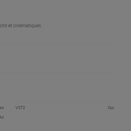
orld et cinématiques.
ui
VST2
Oui
ui