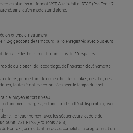
vec les plug-ins au format VST, AudioUnit et RTAS (Pro Tools 7
marché, ainsi qu’en mode stand alone.
égion et type d’instrument.
 de 4,2-gigaoctets de tambours Taiko enregistrés avec plusieurs
t de placer les instruments dans plus de 50 espaces
rapide du le pitch, de l’accordage, de l’insertion d’évènements
s patterns, permettant de déclencher des chokes, des flas, des
miques, toutes étant synchronisées avec le tempo du host.
 faible, moyen et fort niveau
 simultanément chargés (en fonction de la RAM disponible), avec
n)
d alone. Fonctionnement avec les séquenceurs leaders du
udioUnit, VST, RTAS (Pro Tools 7 & 8)
lète de Kontakt, permettant un accès complet à la programmation