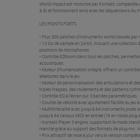
World Impact est motorisé par Kontakt, compatible a
& 8) et fonctionnant ainsi avec les séquenceurs du 
LES POINTS FORTS
• Plus 300 patches d’instruments world classés par r
• 13 Go de sample en 24-bit, incluant une collection
positions de microphones.
• Contrôle EZRoom dans tous les patches, permettan
acoustiques.
• Moteur d’humanisation intégré, offrant un contrôle 
aléatoires dans le jeu
• Moteur de personnalisation des articulations et de
triples frappes, des roulements et des patterns ryth
• Contrôle EQ à l’écran sur 3 bandes paramétriques
• Courbe de vélocité avec ajustement facilité du jeu à
• Multitimbralité avec jusqu’à 64 instruments joués
jusqu’à 64 canaux MIDI en entrée (16 en mode plug-i
• Kontakt Player 3 engine, supportant le mode stan
marché grâce au support des formats de plug-ins : A
• Prix attractif de mise à jour vers la version comp