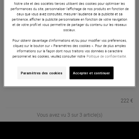
Notre site et des sociétés tierces utilisent des cookies pour optimiser les
performances du site, personnaliser l’affichage de nos produits en fonction de
ceux que vous avez consultés, mesurer l'audience de la publicité et sa
Studiologic
SL73 mk2
pertinence, afficher la publicité personnalisée en fonction de votre navigation
et de votre profil et vous permettre de partager du contenu sur les réseaux
En Stock
sociaux.
Pour obtenir davantage d'informations et/ou pour modifier vos préférences,
cliquez sur le bouton sur « Paramètres des cookies ». Pour de plus amples
479 €
informations sur la façon dont nous traitons vos données à caractère
personnel et les cookies, veuillez consulter notre
Politique de confidentialité.
Studiologic
SL MIXFACE
Paramètres des cookies
Accepter et continuer
En Stock
222 €
Vous avez vu 3 sur 3 article(s)