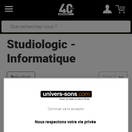
Studiologic
-
Informatique
3
résultats
Trier
Studiologic
SL88 mk2
Promos
Continuer sans accepter
En Stock
Nous respectons votre vie privée
-4%
479 €
499 €