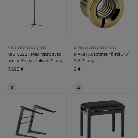
Pieds perches poignées
Divers accessoires micros
MIS1022BK Pied micro avec
MA-3H Adaptateur fileté 3/8"
perche Embase pliable
Stagg
5/8"
Stagg
23,90 €
2 €
3
4