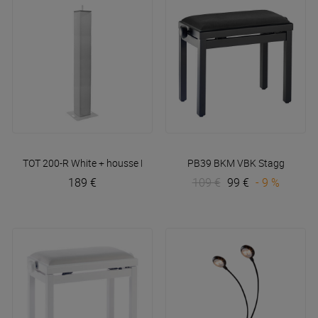
TOT 200-R White + housse
Plugger
PB39 BKM VBK
Stagg
189 €
109 €
99 €
- 9 %