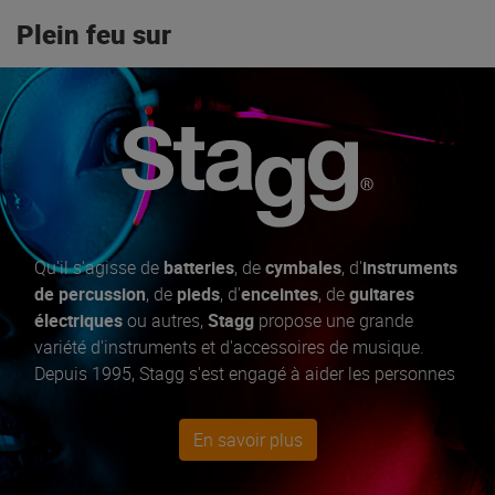
Plein feu sur
Qu'il s'agisse de
batteries
, de
cymbales
, d'
instruments
de percussion
, de
pieds
, d'
enceintes
, de
guitares
électriques
ou autres,
Stagg
propose une grande
variété d'instruments et d'accessoires de musique.
Depuis 1995, Stagg s'est engagé à aider les personnes
de tous horizons à réaliser pleinement leur potentiel
musical grâce à sa gamme complète d'instruments et
En savoir plus
d'accessoires.