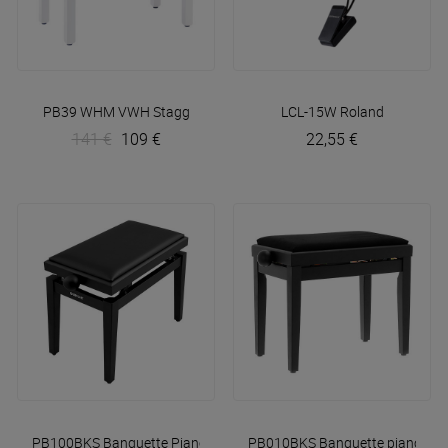
PB39 WHM VWH
Stagg
LCL-15W
Roland
141 €
109 €
22,55 €
PB100BKS Banquette Piano Noir Mat
PB010BKS Banquette piano Bla
Quik Lok