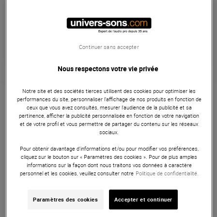
Habituellement expédié sous 3 jours
+infos
Retrait magasin en 4 jour(s)
à Univers-sons
Continuer sans accepter
Nous respectons votre vie privée
Garantie
3
ans
Notre site et des sociétés tierces utilisent des cookies pour optimiser les
performances du site, personnaliser l’affichage de nos produits en fonction de
Mobiliers
ceux que vous avez consultés, mesurer l'audience de la publicité et sa
pertinence, afficher la publicité personnalisée en fonction de votre navigation
Siège pliable Stagg KEBA10 pour claviéristes, hauteur
et de votre profil et vous permettre de partager du contenu sur les réseaux
sociaux.
réglable en 3 positions, structure robuste et assise
confortable, parfait pour studio ou scène.
Pour obtenir davantage d'informations et/ou pour modifier vos préférences,
cliquez sur le bouton sur « Paramètres des cookies ». Pour de plus amples
ARTICLE N° 17123
informations sur la façon dont nous traitons vos données à caractère
personnel et les cookies, veuillez consulter notre
Politique de confidentialité.
Autres Caractéristiques
|
Présentation
Paramètres des cookies
Accepter et continuer