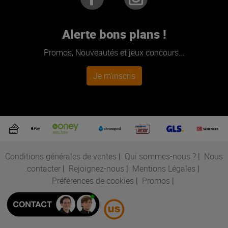
Alerte bons plans !
Promos, Nouveautés et jeux concours...
Je m'inscris
Conditions générales de ventes
|
Qui sommes-nous ?
|
Nous
contacter
|
Rejoignez-nous
|
Mentions Légales
|
Préférences de cookies
|
Promos
|