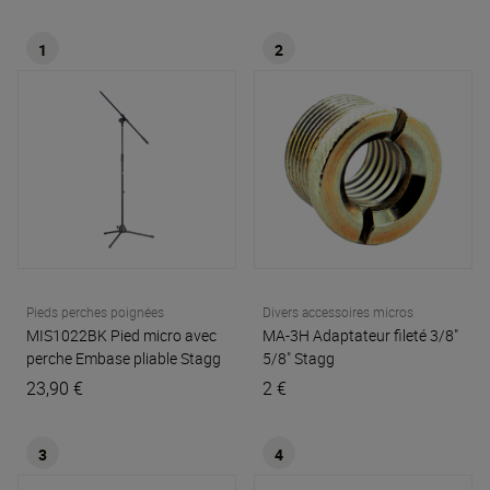
1
2
Pieds perches poignées
Divers accessoires micros
MIS1022BK Pied micro avec
MA-3H Adaptateur fileté 3/8"
perche Embase pliable
Stagg
5/8"
Stagg
23,90 €
2 €
3
4