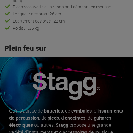
3cm)
Pieds recouverts d'un ruban anti-dérapant en mousse
Longueur des bras : 26 cm
Ecartement des bras : 22 cm
Poids : 1,35 kg
Plein feu sur
Qu'il s'agisse de
batteries
, de
cymbales
, d'
instruments
de percussion
, de
pieds
, d'
enceintes
, de
guitares
électriques
ou autres,
Stagg
propose une grande
variété d'instruments et d'accessoires de musique.