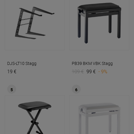
DJS-LT10
Stagg
PB39 BKM VBK
Stagg
19 €
109 €
99 €
- 9%
5
6