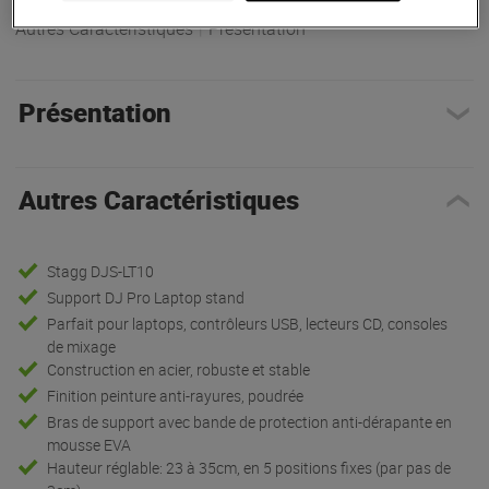
Autres Caractéristiques
|
Présentation
Présentation
Autres Caractéristiques
Stagg DJS-LT10
Support DJ Pro Laptop stand
Parfait pour laptops, contrôleurs USB, lecteurs CD, consoles
de mixage
Construction en acier, robuste et stable
Finition peinture anti-rayures, poudrée
Bras de support avec bande de protection anti-dérapante en
mousse EVA
Hauteur réglable: 23 à 35cm, en 5 positions fixes (par pas de