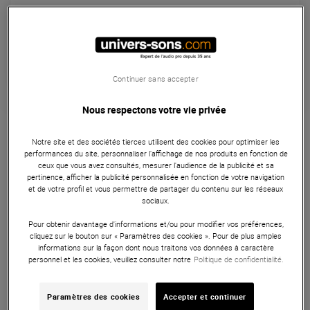
Expédiable immédiatement
+infos
Retrait magasin en 24h
à Univers-sons
Continuer sans accepter
Nous respectons votre vie privée
Garantie
3
ans
Stands & Racks
Notre site et des sociétés tierces utilisent des cookies pour optimiser les
performances du site, personnaliser l’affichage de nos produits en fonction de
Le Stagg DJS-LT10 est un support DJ noir conçu pour offrir
ceux que vous avez consultés, mesurer l'audience de la publicité et sa
pertinence, afficher la publicité personnalisée en fonction de votre navigation
une solution pratique et élégante pour les DJs qui utilisent
et de votre profil et vous permettre de partager du contenu sur les réseaux
des laptops, contrôleurs USB, lecteurs CD ou des consoles
sociaux.
de mixage. Avec sa qualité de fabrication professionnelle et
Pour obtenir davantage d'informations et/ou pour modifier vos préférences,
sa facilité d'utilisation, il est parfaitement adapté aux
cliquez sur le bouton sur « Paramètres des cookies ». Pour de plus amples
informations sur la façon dont nous traitons vos données à caractère
besoins des DJs professionnels.
personnel et les cookies, veuillez consulter notre
Politique de confidentialité.
ARTICLE N° 72107
Paramètres des cookies
Accepter et continuer