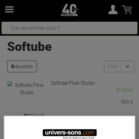
Softube
8
résultats
Trier
Softube
Flow Studio
En Stock
389 €
Softube
Single Unit Stand
En Stock