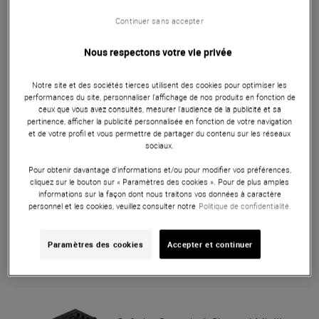
Continuer sans accepter
95 €
Nous respectons votre vie privée
Softube
Console 1 Compact
Notre site et des sociétés tierces utilisent des cookies pour optimiser les
Nouveau
performances du site, personnaliser l’affichage de nos produits en fonction de
En Stock
ceux que vous avez consultés, mesurer l'audience de la publicité et sa
pertinence, afficher la publicité personnalisée en fonction de votre navigation
et de votre profil et vous permettre de partager du contenu sur les réseaux
sociaux.
495 €
Pour obtenir davantage d'informations et/ou pour modifier vos préférences,
cliquez sur le bouton sur « Paramètres des cookies ». Pour de plus amples
informations sur la façon dont nous traitons vos données à caractère
Softube
Console 1 Fader MK III
personnel et les cookies, veuillez consulter notre
Politique de confidentialité.
En Stock
Paramètres des cookies
Accepter et continuer
1 059 €