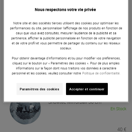
Nous respectons votre vie privée
Showtec
Demi-boule à facette 30 cm
En Stock
Notre site et des sociétés tierces utilisent des cookies pour optimiser les
performances du site, personnaliser l’affichage de nos produits en fonction de
ceux que vous avez consultés, mesurer l'audience de la publicité et sa
61,50 €
pertinence, afficher la publicité personnalisée en fonction de votre navigation
et de votre profil et vous permettre de partager du contenu sur les réseaux
sociaux.
Showtec
Demi boule à facettes 40 cm
Pour obtenir davantage d'informations et/ou pour modifier vos préférences,
En Stock
cliquez sur le bouton sur « Paramètres des cookies ». Pour de plus amples
informations sur la façon dont nous traitons vos données à caractère
personnel et les cookies, veuillez consulter notre
Politique de confidentialité.
98,50 €
Paramètres des cookies
Accepter et continuer
Showtec
Mirrorball 30 cm
En Stock
40 €