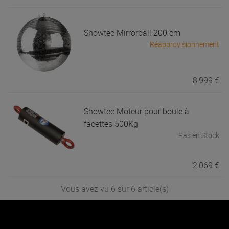
Showtec
Mirrorball 200 cm
Réapprovisionnement
8 999 €
Showtec
Moteur pour boule à
facettes 500Kg
Pas en Stock
2 069 €
Vous avez vu 6 sur 6 article(s)