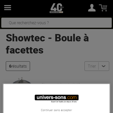
Showtec
-
Boule à
facettes
6
résultats
Trier
Showtec
Mirrorball 40 cm
Bon Plan
En Stock
71 €
Continuer sans accepter
Conseillé :
87 €