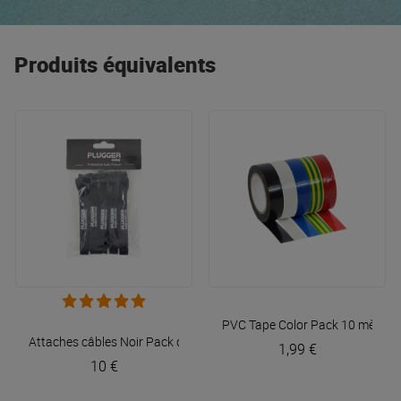
trouve son compte ! Nos
best-sellers
Sennheiser : les
micros
XSW, le
casque DJ
HD 25 et pour les
audiophiles
élitistes : le HD 650.
Produits équivalents
PVC Tape Color Pack 10 mètres
Attaches câbles Noir Pack de 10
Plugger
1,99 €
10 €