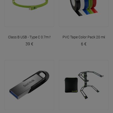
Class B USB - Type C 0.7m
NEO by Oyaide
PVC Tape Color Pack 20 mètres
39 €
6 €