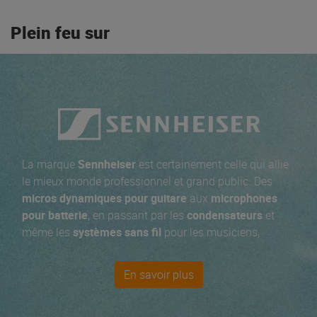
Plein feu sur
La marque
Sennheiser
est certainement celle qui allie
le mieux monde professionnel et grand public. Des
micros dynamiques pour guitare
aux
microphones
pour batterie
, en passant par les
condensateurs
et
même les
systèmes sans fil
pour les musiciens,
Sennheiser répond à tous vos besoins en matière de
micros pour instruments
. Depuis les
micros filaires
de
En savoir plus
la série E, la série haut de gamme des
micros sans fils
EW et les incontournables casques HD, tout le monde y