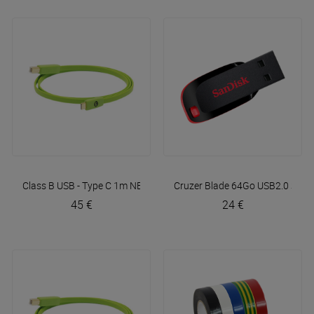
Class B USB - Type C 1m
NEO by Oyaide
Cruzer Blade 64Go USB2.0
Sand
45 €
24 €