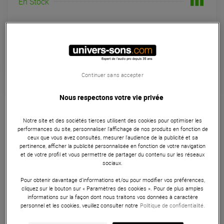
En Stock
Habituellement expédié sous 3 jours
+infos
Retrait magasin en 4 jour(s)
à Univers-sons
Continuer sans accepter
Garantie
3
ans
Nous respectons votre vie privée
Accessoires Informatiques
Notre site et des sociétés tierces utilisent des cookies pour optimiser les
performances du site, personnaliser l’affichage de nos produits en fonction de
Le Sennheiser USB-C est un câble de haute qualité conçu
ceux que vous avez consultés, mesurer l'audience de la publicité et sa
pour répondre à vos besoins en matière de connectivité
pertinence, afficher la publicité personnalisée en fonction de votre navigation
et de votre profil et vous permettre de partager du contenu sur les réseaux
audio. Idéal pour les créateurs de contenu, les podcasteurs,
sociaux.
les streamers et les professionnels de l'audio, ce câble USB-
Pour obtenir davantage d'informations et/ou pour modifier vos préférences,
C robuste et fiable vous permettra de tirer le meilleur parti
cliquez sur le bouton sur « Paramètres des cookies ». Pour de plus amples
de vos équipements audio.
informations sur la façon dont nous traitons vos données à caractère
personnel et les cookies, veuillez consulter notre
Politique de confidentialité.
ARTICLE N° 88971