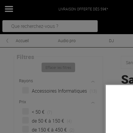
LIVRAISON OFFERTE DÈS 59€*
Accueil
Audio pro
DJ
Filtres
San
Effacer les filtres
S
Rayons
Accessoires Informatiques
(13)
Prix
< 50 €
(7)
de 50 € à 150 €
(4)
de 150 € à 450 €
(2)