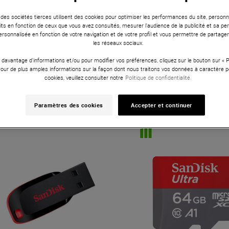
 des sociétés tierces utilisent des cookies pour optimiser les performances du site, personna
ts en fonction de ceux que vous avez consultés, mesurer l'audience de la publicité et sa per
 personnalisée en fonction de votre navigation et de votre profil et vous permettre de partage
les réseaux sociaux.
 davantage d'informations et/ou pour modifier vos préférences, cliquez sur le bouton sur «
ndisk
Cruzer Blade 64Go USB2.0
Sandisk
Cruzer Ultra Fl
Pour de plus amples informations sur la façon dont nous traitons vos données à caractère p
cookies, veuillez consulter notre
Politique de confidentialité.
24 €
35 €
Paramètres des cookies
Accepter et continuer