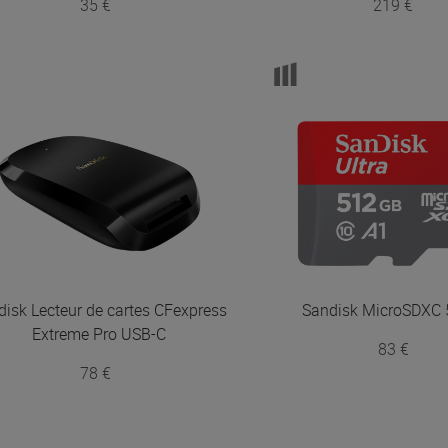
35 €
219 €
disk
Lecteur de cartes CFexpress
Sandisk
MicroSDXC
Extreme Pro USB-C
83 €
78 €