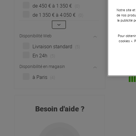
de 450 € à 1 350 €
(0)
Notre site et
de 1 350 € à 4 050 €
(0)
de nos produi
la publicité
Disponibilité Web
Pour obtenir
Sa
cookies ». 
Livraison standard
(5)
En 24h
(5)
Disponibilité en magasin
à Paris
(4)
Besoin d'aide ?