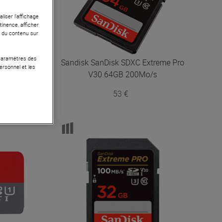
liser l’affichage
tinence, afficher
r du contenu sur
 Paramètres des
air 128 GB
Sandisk
SanDisk SDXC Extreme Pro
ersonnel et les
V30 64GB 200Mo/s
53 €