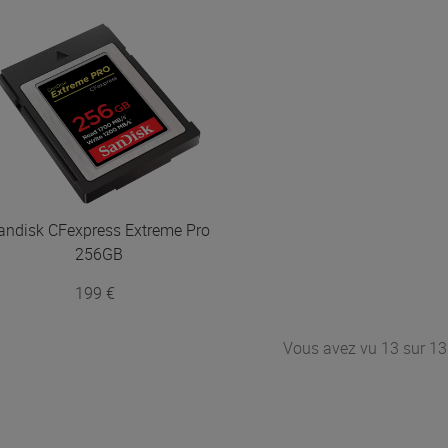
andisk
CFexpress Extreme Pro
256GB
199 €
Vous avez vu 13 sur 13 