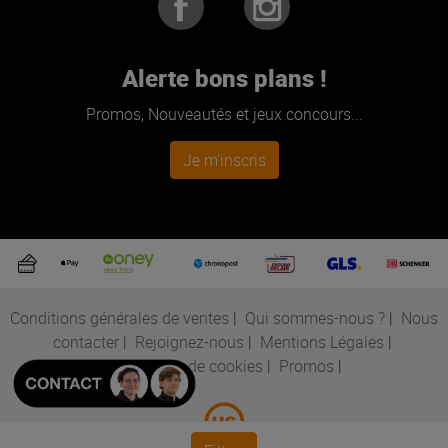
Alerte bons plans !
Promos, Nouveautés et jeux concours...
Je m'inscris
Conditions générales de ventes
|
Qui sommes-nous ?
|
Nous
contacter
|
Rejoignez-nous
|
Mentions Légales
|
Préférences de cookies
|
Promos
|