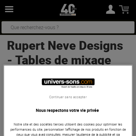
Rupert Neve Designs
-
Tables de mixage
1
résultats
Trier
Continuer sans accepter
Rupert Neve Designs
5060
CENTERPIECE
Nous respectons votre vie privée
Pas en Stock
Notre site et des sociétés tierces utilisent des cookies pour optimiser les
performances du site, personnaliser l’affichage de nos produits en fonction de
12 958 €
ceux que vous avez consultés, mesurer l'audience de la publicité et sa