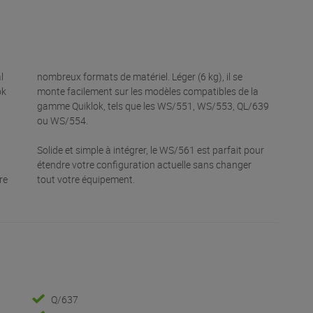
l
nombreux formats de matériel. Léger (6 kg), il se
ok
monte facilement sur les modèles compatibles de la
gamme Quiklok, tels que les WS/551, WS/553, QL/639
ou WS/554.
Solide et simple à intégrer, le WS/561 est parfait pour
étendre votre configuration actuelle sans changer
re
tout votre équipement.
Q/637