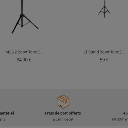
VOIR EN DÉTAIL
VOIR EN DÉTAIL
MUS 2
BoomTone DJ
LT Stand
BoomTone DJ
34,90 €
59 €
matériel
Frais de port offerts
45
aris
à partir de 59
60 000 réf