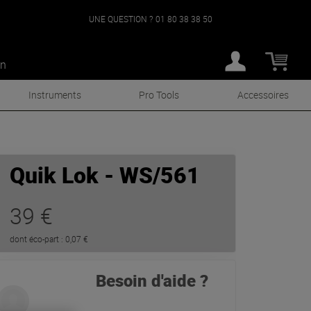
UNE QUESTION ?
01 80 38 38 50
an
Instruments
Pro Tools
Accessoires
Quik Lok - WS/561
39 €
dont éco-part : 0,07 €
Besoin d'aide ?