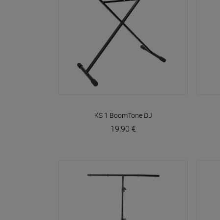
VOIR EN DÉTAIL
KS 1
BoomTone DJ
19,90 €