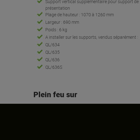
Support vertical supplémentaire pour support de
présentation
Plage de hauteur : 1070 à 1260 mm
Largeur : 690 mm
Poids : 6 kg
A installer sur les supports, vendus séparément :
QL/634
QL/635
QL/636
QL/636S
Plein feu sur