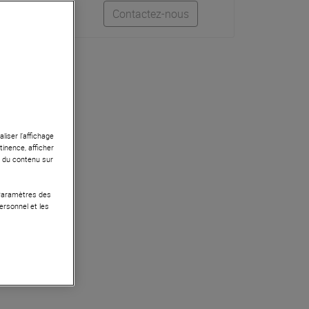
Contactez-nous
liser l’affichage
tinence, afficher
r du contenu sur
 Paramètres des
ersonnel et les