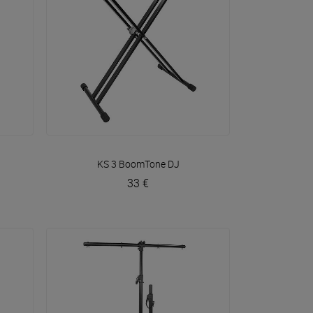
VOIR EN DÉTAIL
KS 3
BoomTone DJ
33 €