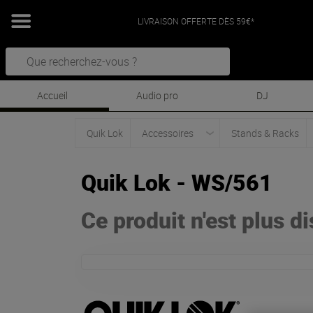
LIVRAISON OFFERTE DÈS 59€*
Accueil
Audio pro
DJ
Quik Lok
Accessoires
Stands & Racks
Quik Lok - WS/561
Ce produit n'est plus d