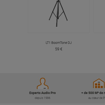
VOIR EN DÉTAIL
LT1
BoomTone DJ
59 €
Experts Audio Pro
+ de 500 M² de 
depuis 1986
au cœur de P