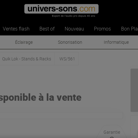
Ventes flash
Best of
Nouveau
Promos
Bon Pl
Éclairage
Sonorisation
Informatique
Quik Lok - Stands & Racks
WS/561
isponible à la vente
Garantie