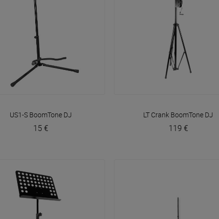
VOIR EN DÉTAIL
VOIR EN DÉTAIL
US1-S
BoomTone DJ
LT Crank
BoomTone DJ
15 €
119 €