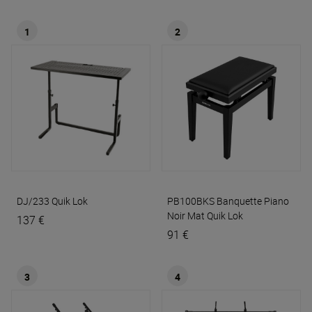
1
2
DJ/233
Quik Lok
PB100BKS Banquette Piano
Noir Mat
Quik Lok
137 €
91 €
3
4