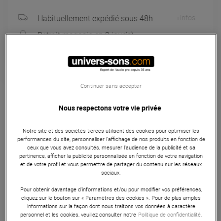
Habituellement expédié sous 48h
+infos
Retrait magasin en 3 jour(s)
à Univers-sons
Garantie
3
ans
Continuer sans accepter
Stands & Racks
Nous respectons votre vie privée
Le Quik Lok MS334WB est un pupitre léger et pliable,
Notre site et des sociétés tierces utilisent des cookies pour optimiser les
réglable en hauteur de 520 à 1310 mm, avec un support de
performances du site, personnaliser l’affichage de nos produits en fonction de
partition de 510 mm de large. Il est fourni avec une housse
ceux que vous avez consultés, mesurer l'audience de la publicité et sa
pertinence, afficher la publicité personnalisée en fonction de votre navigation
de transport en nylon, idéal pour les musiciens mobiles.
et de votre profil et vous permettre de partager du contenu sur les réseaux
sociaux.
ARTICLE N° 103654
Pour obtenir davantage d'informations et/ou pour modifier vos préférences,
cliquez sur le bouton sur « Paramètres des cookies ». Pour de plus amples
informations sur la façon dont nous traitons vos données à caractère
Autres Caractéristiques
|
Présentation
personnel et les cookies, veuillez consulter notre
Politique de confidentialité.