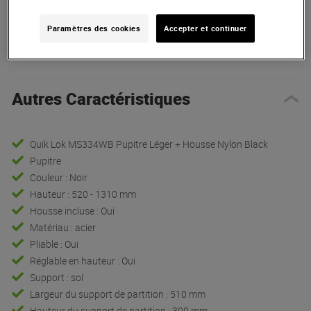
Paramètres des cookies
Accepter et continuer
Présentation
Autres Caractéristiques
Quik Lok MS334WB Pupitre Léger + Housse Nylon Black
Pupitre
Couleur : Noir
Hauteur : 520 - 1310 mm
Housse incluse : Oui
Matériau : acier
Pliable : Oui
Réglable en hauteur : Oui
Support : sol
Largeur du support de partition : 510 mm
Hauteur du support de partition : 300 mm