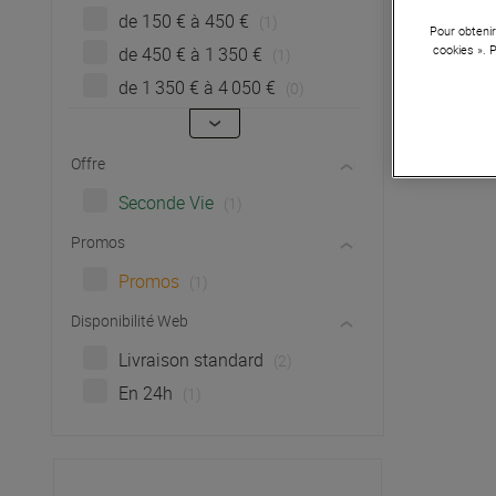
de 150 € à 450 €
(1)
Pour obtenir
cookies ». 
de 450 € à 1 350 €
(1)
de 1 350 € à 4 050 €
(0)
Offre
Seconde Vie
(1)
Promos
Promos
(1)
Disponibilité Web
Livraison standard
(2)
En 24h
(1)