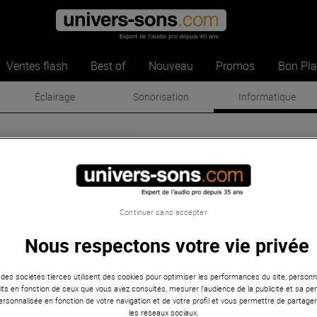
Ventes flash
Best of
Nouveau
Promos
Bon Pl
Éclairage
Sonorisation
Informatique
sonus
Informatique
resonus
-
Informatique
Continuer sans accepter
Nous respectons votre vie privée
Promos
 des sociétés tierces utilisent des cookies pour optimiser les performances du site, personna
ts en fonction de ceux que vous avez consultés, mesurer l'audience de la publicité et sa per
 personnalisée en fonction de votre navigation et de votre profil et vous permettre de partage
les réseaux sociaux.