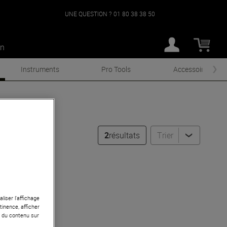
UNE QUESTION ?
01 80 38 38 50
an
Instruments
Pro Tools
Accessoires
2
résultats
Trier
liser l’affichage
tinence, afficher
r du contenu sur