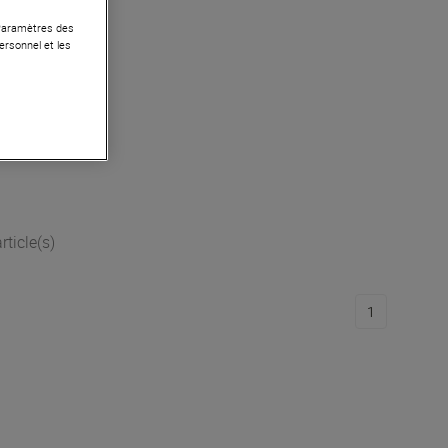
 Paramètres des
ersonnel et les
 16M
€
rticle(s)
1