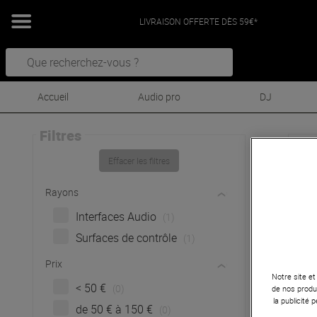
LIVRAISON OFFERTE DÈS 59€*
Accueil
Audio pro
DJ
Filtres
Pre
Effacer les filtres
P
Rayons
Interfaces Audio
(1)
Surfaces de contrôle
(1)
Prix
Notre site et
< 50 €
(0)
de nos produi
la publicité
de 50 € à 150 €
(0)