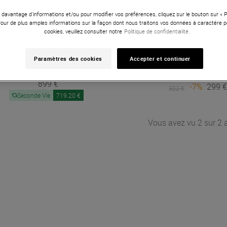
 davantage d'informations et/ou pour modifier vos préférences, cliquez sur le bouton sur «
Pour de plus amples informations sur la façon dont nous traitons vos données à caractère p
cookies, veuillez consulter notre
Politique de confidentialité.
Paramètres des cookies
Accepter et continuer
Presonus
Quantum HD 8
Presonus
EarMix
899 €
-7%
299 
322 €
Seconde Vie
719.20 €
Vous avez vu 2 sur 2 a