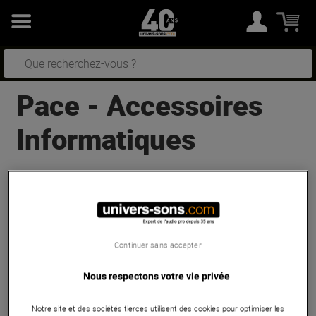
Pace
-
Accessoires
Informatiques
2
résultats
Trier
Pace
iLok 3 USB-C
Continuer sans accepter
Promos
En Stock
Nous respectons votre vie privée
-3%
63 €
Notre site et des sociétés tierces utilisent des cookies pour optimiser les
65 €