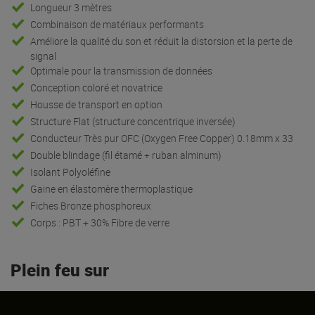
Longueur 3 mètres
Combinaison de matériaux performants
Améliore la qualité du son et réduit la distorsion et la perte de
signal
Optimale pour la transmission de données
Conception coloré et novatrice
Housse de transport en option
Structure Flat (structure concentrique inversée)
Conducteur Très pur OFC (Oxygen Free Copper) 0.18mm x 33
Double blindage (fil étamé + ruban alminum)
Isolant Polyoléfine
Gaine en élastomère thermoplastique
Fiches Bronze phosphoreux
Corps : PBT + 30% Fibre de verre
Plein feu sur