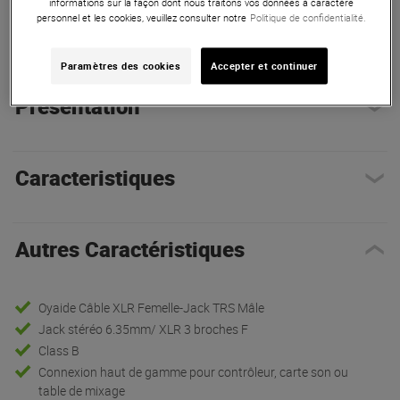
informations sur la façon dont nous traitons vos données à caractère
personnel et les cookies, veuillez consulter notre
Politique de confidentialité.
Autres Caractéristiques
|
Présentation
Paramètres des cookies
Accepter et continuer
Présentation
Caracteristiques
Autres Caractéristiques
Oyaide Câble XLR Femelle-Jack TRS Mâle
Jack stéréo 6.35mm/ XLR 3 broches F
Class B
Connexion haut de gamme pour contrôleur, carte son ou
table de mixage