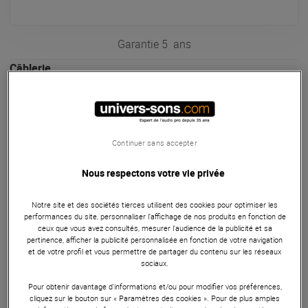
Garantie
5
ans
Câblerie
Le câble Oyaide Class B Jack mâle TRS/XLR femelle 3m est
spécialement conçu pour une utilisation DJ. La série d+
Oyaide apporte la plus haute qualité, et assure un signal
audio ultra propre dans votre système de sonorisation
Continuer sans accepter
comme les appareils DJ, l'interface audio, l'enceinte, la table
Nous respectons votre vie privée
de mixage, l'effet, le synthétiseur et tous les appareils de
votre studio. Les câbles de la série d+ classe B vous
Notre site et des sociétés tierces utilisent des cookies pour optimiser les
permettent d'améliorer la qualité du son, et la transmission
performances du site, personnaliser l’affichage de nos produits en fonction de
du signal influence la totalité des sons. De nombreux
ceux que vous avez consultés, mesurer l'audience de la publicité et sa
pertinence, afficher la publicité personnalisée en fonction de votre navigation
professionnels utilisent la série d+ Oyaide, pour tirer les
et de votre profil et vous permettre de partager du contenu sur les réseaux
meilleurs avantages de votre système de sonorisation
sociaux.
ARTICLE N° 50670
Pour obtenir davantage d'informations et/ou pour modifier vos préférences,
cliquez sur le bouton sur « Paramètres des cookies ». Pour de plus amples