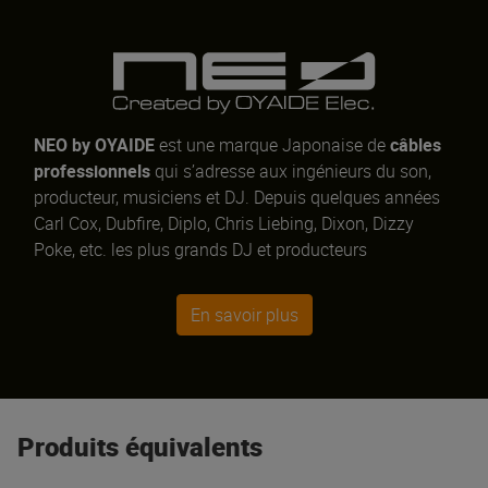
NEO by OYAIDE
est une marque Japonaise de
câbles
professionnels
qui s’adresse aux ingénieurs du son,
producteur, musiciens et DJ. Depuis quelques années
Carl Cox, Dubfire, Diplo, Chris Liebing, Dixon, Dizzy
Poke, etc. les plus grands DJ et producteurs
internationaux ont opté pour la qualité Neo By Oyaide !
La
Série d+
a été spécialement développée en
En savoir plus
collaboration avec des DJ, artistes et Clubs. Les câbles
permettent d’améliorer la qualité du son en offrant une
connexion de meilleure qualité entre la table de mixage
et les
équipements DJ
tels que
CDJ
,
système DVS
(Digital Vinyl System) comme
Traktor
ou
Serato
. Ils
Produits équivalents
garantissent de hautes performances pour les DJ et la
production musicale.