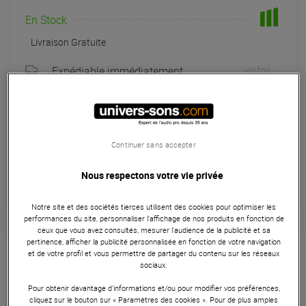
En Stock
Livraison Gratuite
Expédiable immédiatement
+infos
Retrait magasin en 24h
à Univers-sons
Continuer sans accepter
Payer en
3x
4x
10x
12x
Apport initial :
163.00 €
163
,00 €
Nous respectons votre vie privée
/ mois
Mensualités :
2
x
163.00 €
Coût de financement :
0 €
TAEG fixe :
0
%
Notre site et des sociétés tierces utilisent des cookies pour optimiser les
performances du site, personnaliser l’affichage de nos produits en fonction de
ceux que vous avez consultés, mesurer l'audience de la publicité et sa
Garantie
3
ans
pertinence, afficher la publicité personnalisée en fonction de votre navigation
et de votre profil et vous permettre de partager du contenu sur les réseaux
Platine DJ
sociaux.
Le Stylus 40 d'Ortofon, avec sa pointe de type Line Contact
Pour obtenir davantage d'informations et/ou pour modifier vos préférences,
cliquez sur le bouton sur « Paramètres des cookies ». Pour de plus amples
FG 70 et sa couleur noire élégante, est un diamant de