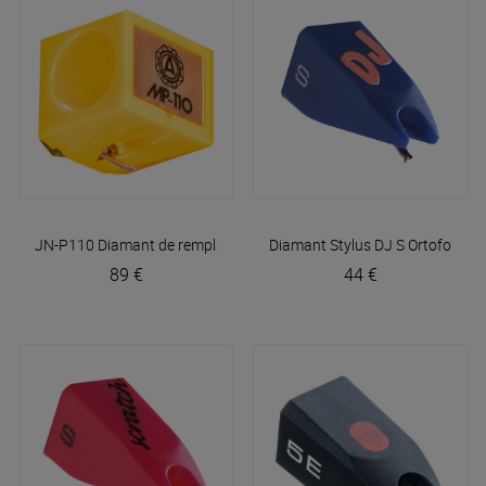
JN-P110 Diamant de remplacement pour MP-110 et MP-110H
Diamant Stylus DJ S
Ortofon
Nag
89 €
44 €