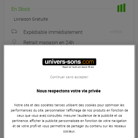
En Stock
Livraison Gratuite
Expédiable immédiatement
+infos
Retrait magasin en 24h
à Univers-sons
Platine DJ
Continuer sans accepter
L'Ortofon 2MR Red est un ensemble cellule et diamant haut
Nous respectons votre vie privée
de gamme, fabriqué au Danemark, conçu pour les platines
à VTA faible. Offrant une balance des canaux précise, une
Notre site et des sociétés tierces utilisent des cookies pour optimiser les
tension de sortie élevée et une excellente séparation des
performances du site, personnaliser l’affichage de nos produits en fonction de
ceux que vous avez consultés, mesurer l'audience de la publicité et sa
canaux, il assure une reproduction sonore de qualité
pertinence, afficher la publicité personnalisée en fonction de votre navigation
supérieure. Avec son design élégant en rouge, une
et de votre profil et vous permettre de partager du contenu sur les réseaux
sociaux.
installation facile et une performance audio exceptionnelle,