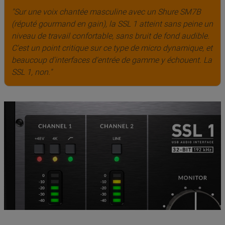
"Sur une voix chantée masculine avec un Shure SM7B
(réputé gourmand en gain), la SSL 1 atteint sans peine un
niveau de travail confortable, sans bruit de fond audible.
C'est un point critique sur ce type de micro dynamique, et
beaucoup d'interfaces d'entrée de gamme y échouent. La
SSL 1, non."