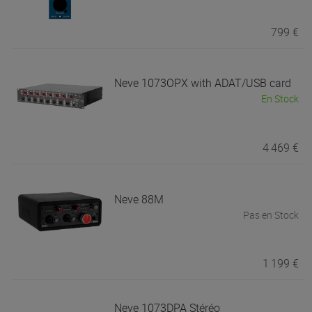
799 €
Neve
1073OPX with ADAT/USB card
En Stock
4 469 €
Neve
88M
Pas en Stock
1 199 €
Neve
1073DPA Stéréo