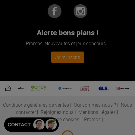
Alerte bons plans !
Promos, Nouveautés et jeux concours...
Je m'inscris
Conditions générales de ventes
|
Qui sommes-nous ?
|
Nous
contacter
|
Rejoignez-nous
|
Mentions Légales
|
Préférences de cookies
|
Promos
|