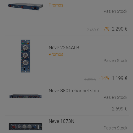
Promos
Pas en Stock
-7%
2 290 €
2 469 €
Neve
2264ALB
Promos
Pas en Stock
-14%
1 199 €
1 399 €
Neve
8801 channel strip
Pas en Stock
2 699 €
Neve
1073N
Pas en Stock