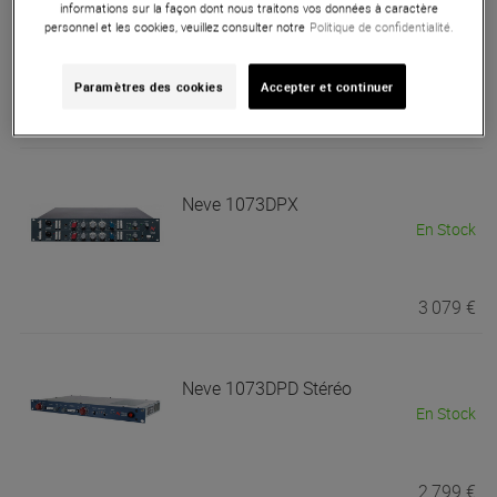
Neve
33609 Compresseur Limiteur
informations sur la façon dont nous traitons vos données à caractère
personnel et les cookies, veuillez consulter notre
Politique de confidentialité.
Stéréo
En Stock
Paramètres des cookies
Accepter et continuer
3 789 €
Neve
1073DPX
En Stock
3 079 €
Neve
1073DPD Stéréo
En Stock
2 799 €