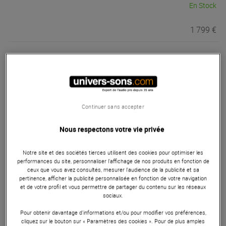
En Stock
1 799 €
Neve
88C
En Stock
Continuer sans accepter
1 222 €
Nous respectons votre vie privée
Neve
8816 Summing Mixer
Notre site et des sociétés tierces utilisent des cookies pour optimiser les
performances du site, personnaliser l’affichage de nos produits en fonction de
En Stock
ceux que vous avez consultés, mesurer l'audience de la publicité et sa
pertinence, afficher la publicité personnalisée en fonction de votre navigation
et de votre profil et vous permettre de partager du contenu sur les réseaux
sociaux.
3 698 €
Pour obtenir davantage d'informations et/ou pour modifier vos préférences,
cliquez sur le bouton sur « Paramètres des cookies ». Pour de plus amples