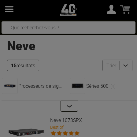
Neve
15
résultats
Trier
Processeurs de signal
Séries 500
(10)
(4)
Neve
1073SPX
Best of