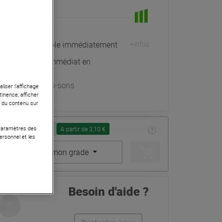
En Stock
Expédiable immédiatement
+infos
Retrait immédiat en
magasin
à Univers-sons
liser l’affichage
tinence, afficher
r du contenu sur
Seconde Vie :
 Paramètres des
A partir de 3,10 €
ersonnel et les
Choisir mon grade
Besoin d'aide ?