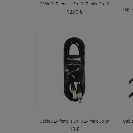
VOIR EN DÉTAIL
Câble XLR femelle 3b - XLR mâle 3b 10m Easy
Plug
Câble
12,90 €
VOIR EN DÉTAIL
Câble XLR femelle 3b - XLR mâle 3b 6m Easy
Plugg
Câbl
10 €