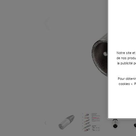
Notre site et
de nos produi
la publicité
Pour obtenir
cookies ». 