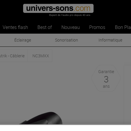
Ventes flash
Best of
Nouveau
Promos
Bon Pl
Éclairage
Sonorisation
Informatique
trik - Câblerie
NC3MXX
Garantie
3
ans