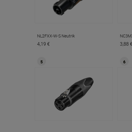
NL2FXX-W-S
Neutrik
NC3M
4,19 €
3,88 
5
6