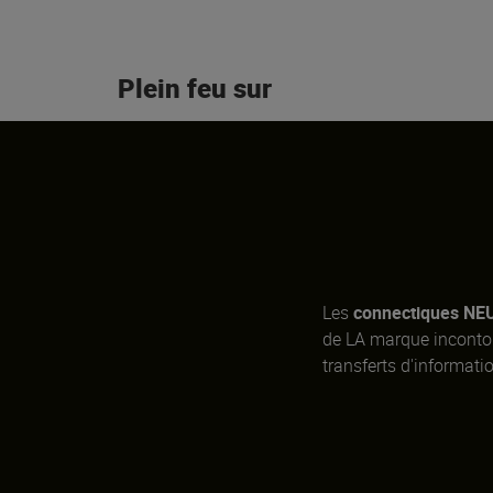
Plein feu sur
Les
connectiques NE
de LA marque incontou
transferts d'informati