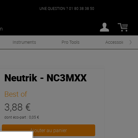
UNE QUESTION ?
01 80 38 38 50
an
Instruments
Pro Tools
Accessoires
Neutrik - NC3MXX
Best of
3,88 €
dont éco-part : 0,05 €
Ajouter au panier