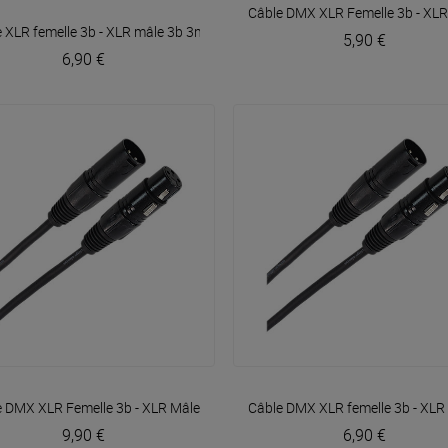
VOIR EN DÉTAIL
VOIR EN DÉTAIL
ger
Câble DMX XLR Femelle 3b - XL
 XLR femelle 3b - XLR mâle 3b 3m Easy
Plugger
5,90 €
6,90 €
VOIR EN DÉTAIL
VOIR EN DÉTAIL
er
e DMX XLR Femelle 3b - XLR Mâle 3b 6m Easy
Câble DMX XLR femelle 3b - XLR
Plugger
9,90 €
6,90 €