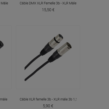
VOIR EN DÉTAIL
R Mâle 3b 1m50 Easy
Câble DMX XLR Femelle 3b - XLR Mâle 3b 10m Easy
Plugger
Plugger
15,50 €
VOIR EN DÉTAIL
 mâle 3b 3m Easy
Câble XLR femelle 3b - XLR mâle 3b 1,50m Easy
Plugger
Plugger
5,90 €