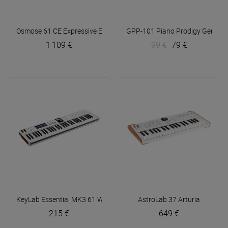
Osmose 61 CE
Expressive E
GPP-101 Piano Prodigy
Gemini
1 109 €
99 €
79 €
KeyLab Essential MK3 61 White
Arturia
AstroLab 37
Arturia
215 €
649 €