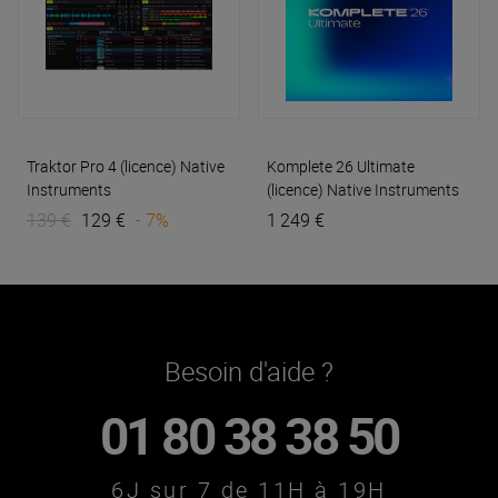
Traktor Pro 4 (licence)
Native
Komplete 26 Ultimate
Instruments
(licence)
Native Instruments
139 €
129 €
- 7%
1 249 €
Besoin d'aide ?
01 80 38 38 50
6J sur 7 de 11H à 19H