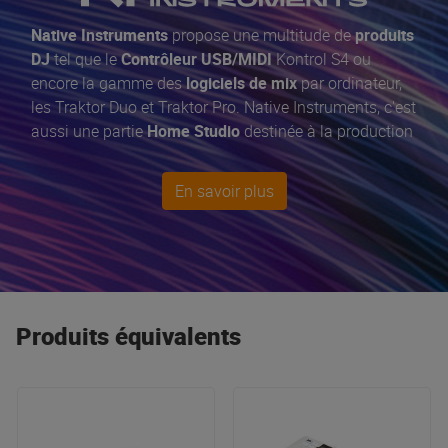
Native Instruments
propose une multitude de
produits
DJ
tel que le
Contrôleur USB/MIDI
Kontrol S4 ou
encore la gamme des
logiciels de mix
par ordinateur,
les Traktor Duo et Traktor Pro. Native Instruments, c'est
aussi une partie
Home Studio
destinée à la production
musicale par des Contrôleurs comme le
Maschine+
.
En savoir plus
Produits équivalents