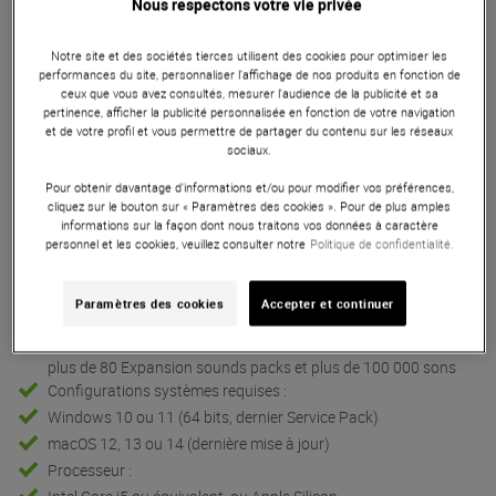
Nous respectons votre vie privée
Notre site et des sociétés tierces utilisent des cookies pour optimiser les
Caracteristiques
performances du site, personnaliser l’affichage de nos produits en fonction de
ceux que vous avez consultés, mesurer l'audience de la publicité et sa
pertinence, afficher la publicité personnalisée en fonction de votre navigation
et de votre profil et vous permettre de partager du contenu sur les réseaux
sociaux.
Autres Caractéristiques
Pour obtenir davantage d'informations et/ou pour modifier vos préférences,
cliquez sur le bouton sur « Paramètres des cookies ». Pour de plus amples
informations sur la façon dont nous traitons vos données à caractère
Native Instruments Komplete 15 Ultimate
personnel et les cookies, veuillez consulter notre
Politique de confidentialité.
Bundle à télécharger (vous recevrez vos codes par e-mail avec
votre facture)
Paramètres des cookies
Accepter et continuer
Enregistrement et l'installation des produits via Native Access
Comprend plus de 150 instruments et effets haut de gamme,
plus de 80 Expansion sounds packs et plus de 100 000 sons
Configurations systèmes requises :
Windows 10 ou 11 (64 bits, dernier Service Pack)
macOS 12, 13 ou 14 (dernière mise à jour)
Processeur :