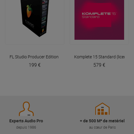
FL Studio Producer Edition (licence)
Komplete 15 Standard (licence)
Image Line
199 €
579 €
Experts Audio Pro
+ de 500 M² de matériel
depuis 1986
au cœur de Paris