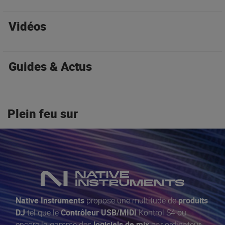
Vidéos
Guides & Actus
Plein feu sur
Native Instruments
propose une multitude de
produits
DJ
tel que le
Contrôleur USB/MIDI
Kontrol S4 ou
encore la gamme des
logiciels de mix
par ordinateur,