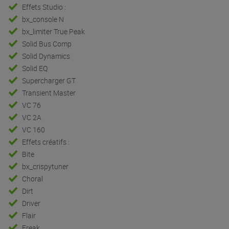
Effets Studio :
bx_console N
bx_limiter True Peak
Solid Bus Comp
Solid Dynamics
Solid EQ
Supercharger GT
Transient Master
VC 76
VC 2A
VC 160
Effets créatifs :
Bite
bx_crispytuner
Choral
Dirt
Driver
Flair
Freak