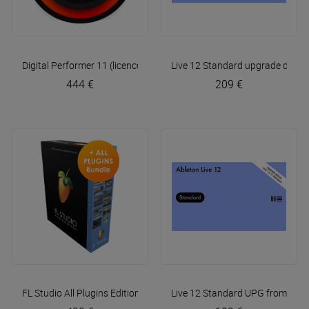
Digital Performer 11 (licence en téléchargement)
Live 12 Standard upgrade depuis 
Motu
444 €
209 €
FL Studio All Plugins Edition (licence)
Live 12 Standard UPG from Live
Image Line