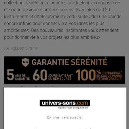
collection de référence pour les producteurs, compositeurs
et sound designers professionnels. Avec plus de 150
instruments et effets premium, cette suite offre une palette
sonore infinie pour donner vie à vos idées les plus
ambitieuses. Des nouveautés inspirantes vous attendent
pour donner vie à vos projets les plus ambitieux.
ARTICLE N° 97349
Autres Caractéristiques
|
Présentation
Continuer sans accepter
Présentation