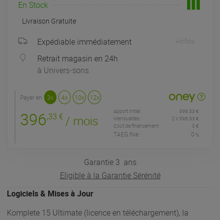
En Stock
Livraison Gratuite
Expédiable immédiatement
+infos
Retrait magasin en 24h
à Univers-sons
Payer en
3x
4x
10x
12x
Apport initial :
396.33 €
396
,33 €
/ mois
Mensualités :
2
x
396.33 €
Coût de financement :
0 €
TAEG fixe :
0
%
Garantie
3
ans
Eligible à la Garantie Sérénité
Logiciels & Mises à Jour
Komplete 15 Ultimate (licence en téléchargement), la