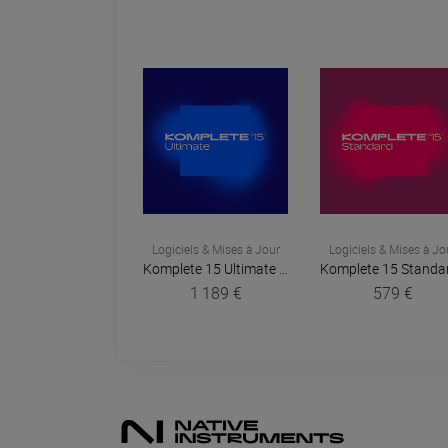
Logiciels & Mises à Jour
Logiciels & Mises à Jo
Komplete 15 Ultimate (licence)
Native Instrument
1 189 €
579 €