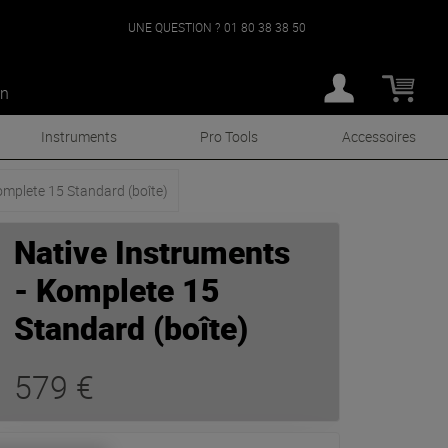
UNE QUESTION ?
01 80 38 38 50
an
Instruments
Pro Tools
Accessoires
mplete 15 Standard (boîte)
Native Instruments
- Komplete 15
Standard (boîte)
579 €