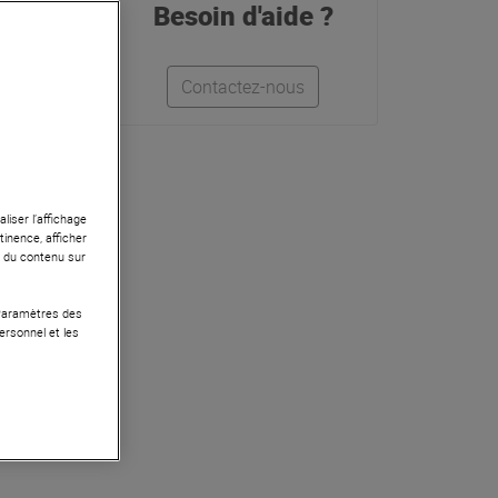
Besoin d'aide ?
Contactez-nous
liser l’affichage
tinence, afficher
r du contenu sur
 Paramètres des
ersonnel et les