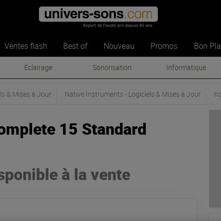
Ventes flash
Best of
Nouveau
Promos
Bon Pl
Éclairage
Sonorisation
Informatique
ls & Mises à Jour
Native Instruments - Logiciels & Mises à Jour
Ko
Komplete 15 Standard
isponible à la vente