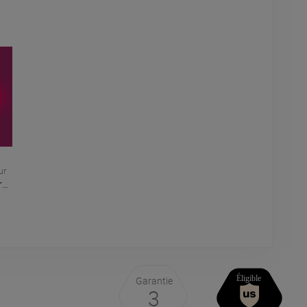
ur
s
Komplete 15 Standard (licence)
Native Instruments
Garantie
3