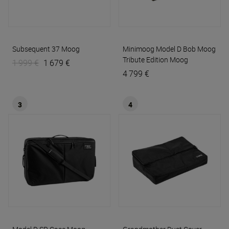
Subsequent 37
Moog
Minimoog Model D Bob Moog
Tribute Edition
Moog
1 999 €
1 679 €
4 799 €
3
4