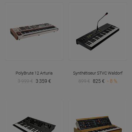
PolyBrute 12
Arturia
Synthétiseur STVC
Waldorf
3 999 €
3 359 €
899 €
825 €
- 8 %