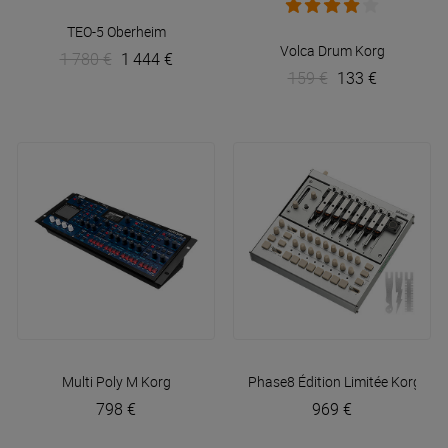
TEO-5
Oberheim
Volca Drum
Korg
1 780 €
1 444 €
159 €
133 €
Multi Poly M
Korg
Phase8 Édition Limitée
Korg
798 €
969 €