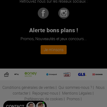
Retrouvez nous sur les réseaux sociaux :
Alerte bons plans !
Promos, Nouveautés et jeux concours...
Je m'inscris
Conditions générales de ventes
|
Qui sommes-nous ?
|
Nous
contacter
|
Rejoignez-nous
|
Mentions Légales
|
Préférences de cookies
|
Promos
|