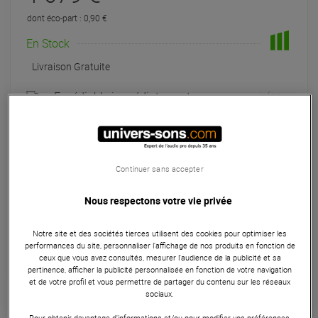
dont éco-part : 0,90 €
En Stock
Livraison Gratuite
Expédiable immédiatement
+infos
Retrait magasin en 24h
à Univers-sons
Exposé en magasin
Continuer sans accepter
à Univers-sons
Nous respectons votre vie privée
Payer en
3x
4x
10x
12x
Notre site et des sociétés tierces utilisent des cookies pour optimiser les
Apport initial :
559.67 €
559
,67 €
performances du site, personnaliser l’affichage de nos produits en fonction de
/ mois
Mensualités :
2
x
559.67 €
ceux que vous avez consultés, mesurer l'audience de la publicité et sa
Coût de financement :
0 €
pertinence, afficher la publicité personnalisée en fonction de votre navigation
TAEG fixe :
0
%
et de votre profil et vous permettre de partager du contenu sur les réseaux
sociaux.
Garantie
3
ans